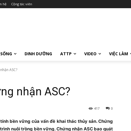
n hệ
Cộng tác viên
 SỐNG
DINH DƯỠNG
ATTP
VIDEO
VIỆC LÀM
 nhận ASC?
hứng nhận ASC?
417
0
tính bền vững của vấn đề khai thác thủy sản. Chứng
trình nuôi trồng bền vững. Chứng nhận ASC bao quát