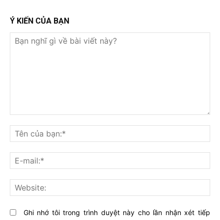
Ý KIẾN CỦA BẠN
Bạn
nghĩ
Tê
gì
củ
về
bạ
E-
bài
mai
viết
này?
Web
Ghi nhớ tôi trong trình duyệt này cho lần nhận xét tiếp