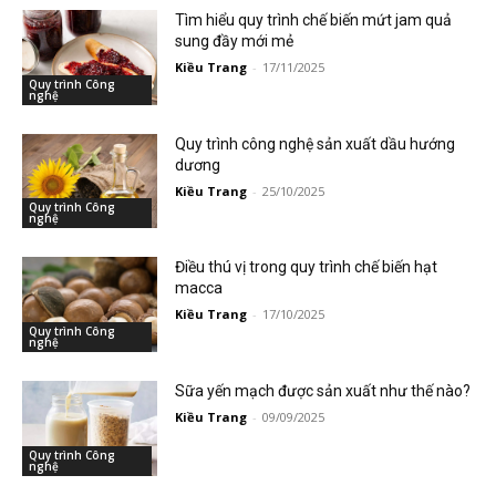
Tìm hiểu quy trình chế biến mứt jam quả
sung đầy mới mẻ
Kiều Trang
-
17/11/2025
Quy trình Công
nghệ
Quy trình công nghệ sản xuất dầu hướng
dương
Kiều Trang
-
25/10/2025
Quy trình Công
nghệ
Điều thú vị trong quy trình chế biến hạt
macca
Kiều Trang
-
17/10/2025
Quy trình Công
nghệ
Sữa yến mạch được sản xuất như thế nào?
Kiều Trang
-
09/09/2025
Quy trình Công
nghệ