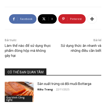
Facebook
X
Pinterest
Bài trước
Bài kế
Làm thế nào để sử dụng thực
Sử dụng thức ăn nhanh và
phẩm đóng hộp mà không
những điều cần biết
gây hại
CÓ THỂ BẠN QUAN TÂM
Sản xuất trứng cá đối muối Bottarga
Kiều Trang
-
22/11/2025
Quy trình Công
nghệ