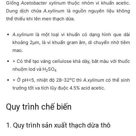
Giống
Acetobacter xylinum
thuộc nhóm vi khuẩn acetic.
Dung dịch chứa
A.xylinum
là nguồn nguyên liệu không
thể thiếu khi lên men thạch dừa.
A.xylinum
là một loại vi khuẩn có dạng hình que dài
khoảng 2μm, là vi khuẩn gram âm, di chuyển nhờ tiêm
mao.
+ Có thể tạo váng cellulose khá dày, bắt màu với thuốc
nhuộm Iod và H
SO
2
4
o
+ Ở pH<5, nhiệt độ 28-32
C thì
A.xylinum
có thể sinh
trưởng tốt va tích lũy đuộc 4.5% acid acetic.
Quy trình chế biến
1. Quy trình sản xuất thạch dừa thô