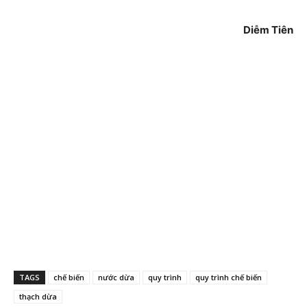
Diễm Tiên
TAGS
chế biến
nước dừa
quy trình
quy trình chế biến
thạch dừa