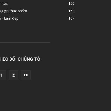
n tức
156
hụ gia thực phẩm
152
n - Làm đẹp
107
HEO DÕI CHÚNG TÔI