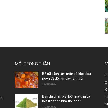
MỚI TRONG TUẦN
M
ị
Bỏ túi cách làm món bò kho siêu
Ki
ngon để đổi vị ngày rảnh rỗi
Qu
04/08/2026
K
D
Bạn đã phân biệt bột matcha và
òn
bột trà xanh như thế nào?
M
05/08/2026