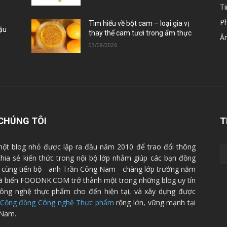
Ti
P
Tìm hiểu về bột cam – loại gia vị
Đậu
thay thế cam tươi trong ẩm thực
Ă
03/08/2026
CHÚNG TÔI
T
ột blog nhỏ được lập ra đầu năm 2010 để trao đổi thông
 chia sẻ kiến thức trong nội bộ lớp nhằm giúp các bạn đồng
cùng tiến bộ - anh Trần Công Nam - chàng lớp trưởng năm
ã biến FOODNK.COM trở thành một trong những blog uy tín
ông nghệ thực phẩm cho đến hiện tại, và xây dựng được
Cộng đồng Công nghệ Thực phẩm
rộng lớn, vững mạnh tại
 Nam.