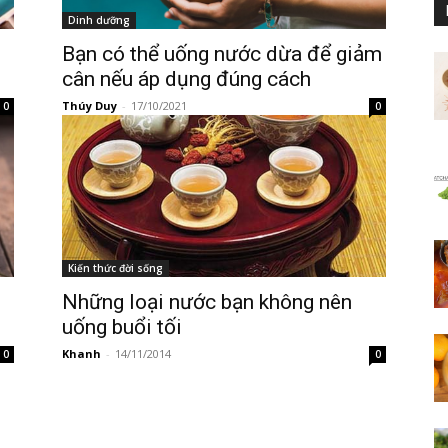
Dinh dưỡng
Bạn có thể uống nước dừa để giảm
cân nếu áp dụng đúng cách
Thúy Duy
-
17/10/2021
0
0
Kiến thức đời sống
Những loại nước bạn không nên
uống buổi tối
Khanh
-
14/11/2014
0
0