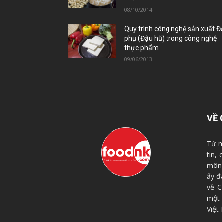
08/10/2014
Quy trình công nghệ sản xuất 
phụ (Đậu hũ) trong công nghệ
thực phẩm
09/06/2013
VỀ 
Từ m
tin,
môn 
ấy đ
về C
một
Việt