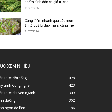
phẩm bình dân có giá trị cao
31/07/2026
Cùng điểm nhanh qua các món
ăn từ quả bí đao mà ai cũng mê
31/07/2026
ỤC XEM NHIỀU
ến thức đời sống
478
y trình Công nghệ
423
iến thức chuyên ngành
349
inh dưỡng
302
ón ngon dễ làm
186