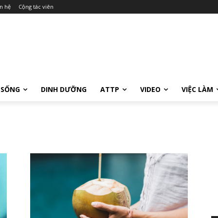
n hệ
Cộng tác viên
 SỐNG
DINH DƯỠNG
ATTP
VIDEO
VIỆC LÀM