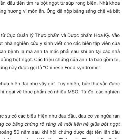
n đầu tiên tìm ra bột ngọt từ súp rong biển. Nhà khoa
tăng hương vị món ăn. Ông đã nộp bằng sáng chế và bắt
i từ Cục Quản lý Thực phẩm và Dược phẩm Hoa Kỳ. Vào
t nhà nghiên cứu y sinh viết cho các biên tập viên của
ăn bệnh lạ mà anh ta mắc phải sau khi ăn tại các nhà
dùng bột ngọt. Các triệu chứng của anh ta bao gồm tê,
hứng này được gọi là “Chinese Food syndrome”.
chưa hiện đại như vây giờ. Tuy nhiên, bức thư vẫn được
nghi ngại về thực phẩm có nhiều MSG. Từ đó, các nghiên
hực sự có các biểu hiện như đau đầu, đau cơ và ngứa ran
g có bằng chứng rõ ràng về mối liên hệ giữa bột ngọt
 khoảng 50 năm sau khi hội chứng được đặt tên lần đầu