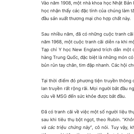
Vào năm 1908, một nhà khoa học Nhật Bản lầ
học nhận thấy các đặc tính của chúng làm 
đầu sản xuất thương mại cho hợp chất này.
Sau nhiều năm, đã có những cuộc tranh cã
năm 1968, một cuộc tranh cãi diễn ra khi mộ
Tạp chí Y học New England trích dẫn một c
hàng Trung Quốc, đặc biệt là những món có 
bủn rủn tay chân, tim đập nhanh. Các hội c
Tại thời điểm đó phương tiện truyền thông 
lan truyền rất rộng rãi. Mọi người bắt đầu 
cứu về MSG đến sức khỏe được bắt đầu.
Đã có tranh cãi về việc một số người liệu t
sau khi tiêu thụ bột ngọt, theo Rubin. “
Khôn
và các triệu chứng này
”, cô nói. Tuy vậy,