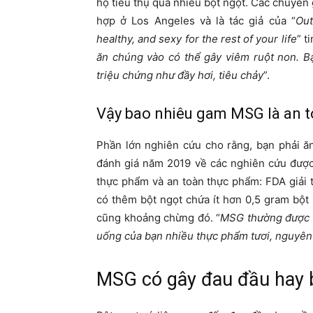
họ tiêu thụ quá nhiều bột ngọt. Các chuyên 
hợp ở Los Angeles và là tác giả của “
Out
healthy, and sexy for the rest of your life
” t
ăn chúng vào có thể gây viêm ruột non. B
triệu chứng như đầy hơi, tiêu chảy
”.
Vậy bao nhiêu gam MSG là an 
Phần lớn nghiên cứu cho rằng, bạn phải ă
đánh giá năm 2019 về các nghiên cứu được
thực phẩm và an toàn thực phẩm: FDA giải 
có thêm bột ngọt chứa ít hơn 0,5 gram bột
cũng khoảng chừng đó. “
MSG thường được t
uống của bạn nhiều thực phẩm tươi, nguyên
MSG có gây đau đầu hay 