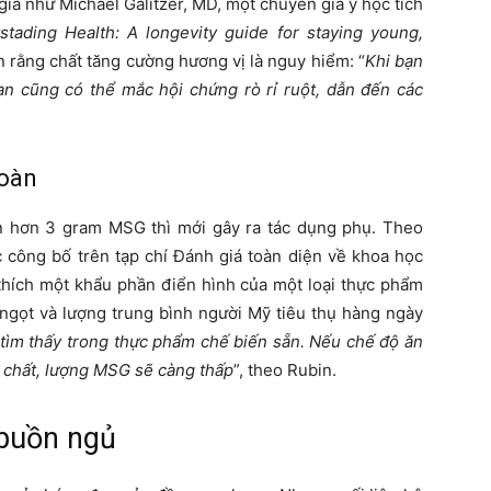
gia như Michael Galitzer, MD, một chuyên gia y học tích
stading Health: A longevity guide for staying young,
in rằng chất tăng cường hương vị là nguy hiểm: “
Khi bạn
ạn cũng có thể mắc hội chứng rò rỉ ruột, dẫn đến các
toàn
n hơn 3 gram MSG thì mới gây ra tác dụng phụ. Theo
 công bố trên tạp chí Đánh giá toàn diện về khoa học
thích một khẩu phần điển hình của một loại thực phẩm
 ngọt và lượng trung bình người Mỹ tiêu thụ hàng ngày
ìm thấy trong thực phẩm chế biến sẵn. Nếu chế độ ăn
 chất, lượng MSG sẽ càng thấp
”, theo Rubin.
buồn ngủ