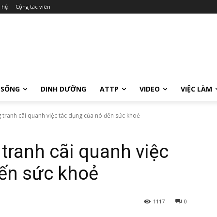
 hệ
Cộng tác viên
 SỐNG
DINH DƯỠNG
ATTP
VIDEO
VIỆC LÀM
 tranh cãi quanh việc tác dụng của nó đến sức khoẻ
tranh cãi quanh việc
đến sức khoẻ
1117
0