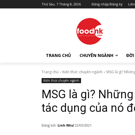
Thứ Sáu, 7 Tháng 8, 2026
Đăng nhập/Đăng ký
Liên
TRANG CHỦ
CHUYÊN NGÀNH
ĐỜI
Trang chủ
Kiến thức chuyên ngành
MSG là gì? Những
Kiến thức chuyên ngành
MSG là gì? Những 
tác dụng của nó 
Đăng bởi:
Linh Như
22/03/2021