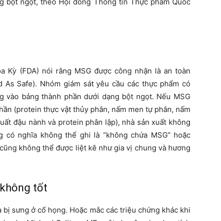
ùng bột ngọt, theo Hội đồng Thông tin Thực phẩm Quốc
 Kỳ (FDA) nói rằng MSG được công nhận là an toàn
 As Safe). Nhóm giám sát yêu cầu các thực phẩm có
úng vào bảng thành phần dưới dạng bột ngọt. Nếu MSG
phần (protein thực vật thủy phân, nấm men tự phân, nấm
uất đậu nành và protein phân lập), nhà sản xuất không
ng có nghĩa không thể ghi là “không chứa MSG” hoặc
cũng không thể được liệt kê như gia vị chung và hương
 không tốt
à bị sưng ở cổ họng. Hoặc mắc các triệu chứng khác khi