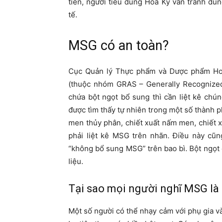
tiên, người tiêu dùng Hoa Kỳ vẫn tránh d
tế.
MSG có an toàn?
Cục Quản lý Thực phẩm và Dược phẩm Hoa
(thuộc nhóm GRAS – Generally Recognized
chứa bột ngọt bổ sung thì cần liệt kê ch
được tìm thấy tự nhiên trong một số thành 
men thủy phân, chiết xuất nấm men, chiết x
phải liệt kê MSG trên nhãn. Điều này cũ
“không bổ sung MSG” trên bao bì. Bột ngọt 
liệu.
Tại sao mọi người nghĩ MSG là
Một số người có thể nhạy cảm với phụ gia v