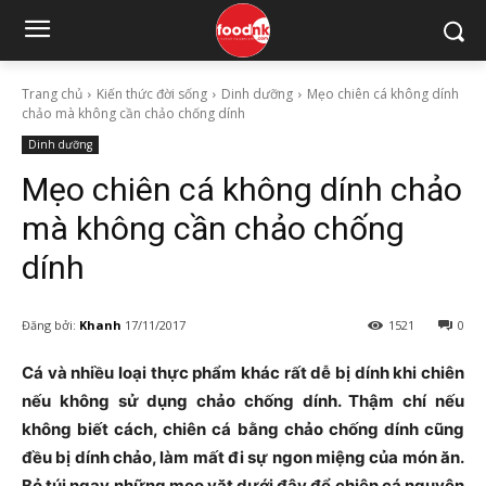
Trang chủ
Kiến thức đời sống
Dinh dưỡng
Mẹo chiên cá không dính
chảo mà không cần chảo chống dính
Dinh dưỡng
Mẹo chiên cá không dính chảo
mà không cần chảo chống
dính
Đăng bởi:
Khanh
17/11/2017
1521
0
Cá và nhiều loại thực phẩm khác rất dễ bị dính khi chiên
nếu không sử dụng chảo chống dính. Thậm chí nếu
không biết cách, chiên cá bằng chảo chống dính cũng
đều bị dính chảo, làm mất đi sự ngon miệng của món ăn.
Bỏ túi ngay những mẹo vặt dưới đây để chiên cá nguyên