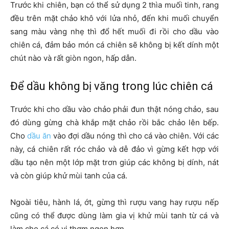
Trước khi chiên, bạn có thể sử dụng 2 thìa muối tinh, rang
đều trên mặt chảo khô với lửa nhỏ, đến khi muối chuyển
sang màu vàng nhẹ thì đổ hết muối đi rồi cho dầu vào
chiên cá, đảm bảo món cá chiên sẽ không bị kết dính một
chút nào và rất giòn ngon, hấp dẫn.
Để dầu không bị văng trong lúc chiên cá
Trước khi cho dầu vào chảo phải đun thật nóng chảo, sau
đó dùng gừng chà khắp mặt chảo rồi bắc chảo lên bếp.
Cho
dầu ăn
vào đợi dầu nóng thì cho cá vào chiên. Với các
này, cá chiên rất róc chảo và dễ đảo vì gừng kết hợp với
dầu tạo nên một lớp mặt trơn giúp các không bị dính, nát
và còn giúp khử mùi tanh của cá.
Ngoài tiêu, hành lá, ớt, gừng thì rượu vang hay rượu nếp
cũng có thể được dùng làm gia vị khử mùi tanh từ cá và
làm cho cá có vị thơm ngon hơn.