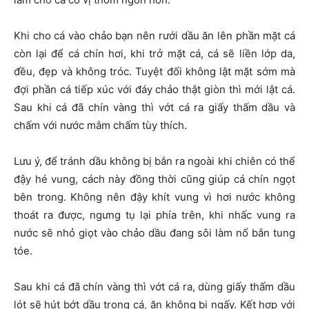
Khi cho cá vào chảo bạn nên rưới dầu ăn lên phần mặt cá
còn lại để cá chín hơi, khi trở mặt cá, cá sẽ liền lớp da,
đều, đẹp và không tróc. Tuyệt đối không lật mặt sớm mà
đợi phần cá tiếp xúc với đáy chảo thật giòn thì mới lật cá.
Sau khi cá đã chín vàng thì vớt cá ra giấy thấm dầu và
chấm với nước mắm chấm tùy thích.
Lưu ý, để tránh dầu không bị bắn ra ngoài khi chiên có thể
đậy hé vung, cách này đồng thời cũng giúp cá chín ngọt
bên trong. Không nên đậy khít vung vì hơi nước không
thoát ra được, ngưng tụ lại phía trên, khi nhấc vung ra
nước sẽ nhỏ giọt vào chảo dầu đang sôi làm nổ bắn tung
tóe.
Sau khi cá đã chín vàng thì vớt cá ra, dùng giấy thấm dầu
lót sẽ hút bớt dầu trong cá, ăn không bị ngấy. Kết hợp với