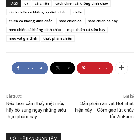
TAGS
cá
cá chiên
cách chiên cá không dính chảo
cách chiên cá không sợ dính chảo
chiên
chiên cá không dính chảo
mẹo chiên cá
mẹo chiên cá hay
mẹo chiên cá không dính chảo
mẹo chiên cá siêu hay
mẹo vặt gia đình
thực phẩm chiên
Facebook
X
Pinterest
Bài trước
Bài kế
Nếu luôn cảm thấy mệt mỏi,
Sản phẩm ăn vặt Hot nhất
hãy bổ sung ngay những siêu
hiện này – Cốm gạo lứt cháy
thực phẩm này
tỏi VioFarm
CÓ THỂ BẠN QUAN TÂM