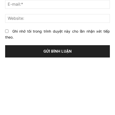
E-
bài
mai
viết
này?
Web
Ghi nhớ tôi trong trình duyệt này cho lần nhận xét tiếp
theo.