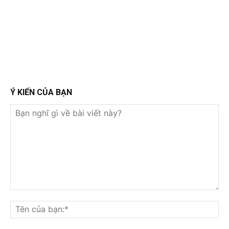
Ý KIẾN CỦA BẠN
Bạn
nghĩ
Tê
gì
củ
về
bạ