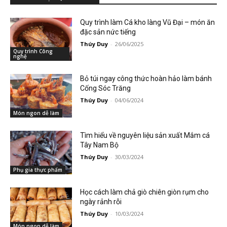
Quy trình làm Cá kho làng Vũ Đại – món ăn
đặc sản nức tiếng
Thúy Duy
-
26/06/2025
Quy trình Công
nghệ
Bỏ túi ngay công thức hoàn hảo làm bánh
Cống Sóc Trăng
Thúy Duy
-
04/06/2024
Món ngon dễ làm
Tìm hiểu về nguyên liệu sản xuất Mắm cá
Tây Nam Bộ
Thúy Duy
-
30/03/2024
Phụ gia thực phẩm
Học cách làm chả giò chiên giòn rụm cho
ngày rảnh rỗi
Thúy Duy
-
10/03/2024
Món ngon dễ làm