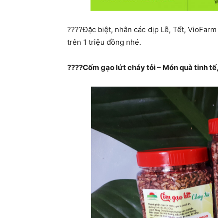
????️Đặc biệt, nhân các dịp Lễ, Tết, VioFar
trên 1 triệu đồng nhé.
????Cốm gạo lứt cháy tỏi – Món quà tinh tế, 