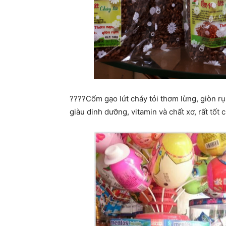
????️Cốm gạo lứt cháy tỏi thơm lừng, giòn r
giàu dinh dưỡng, vitamin và chất xơ, rất tốt