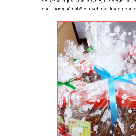
Với công nghệ VinaOrganic, Cốm gạo lứt chá
chất lượng sản phẩm tuyệt hảo, không phụ g