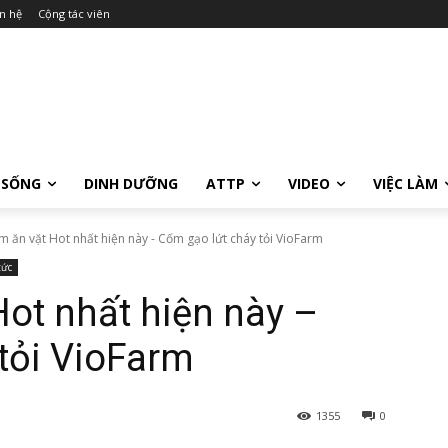
n hệ
Cộng tác viên
 SỐNG
DINH DƯỠNG
ATTP
VIDEO
VIỆC LÀM
 ăn vặt Hot nhất hiện này - Cốm gạo lứt cháy tỏi VioFarm
tức
ot nhất hiện này –
tỏi VioFarm
1355
0