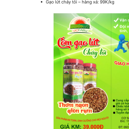
Gạo lứt cháy tỏi – hàng xá: 99K/kg