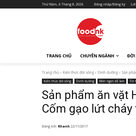
Thứ Năm, 6 Tháng 8, 2026
Đăng nhập/Đăng ký
Liê
TRANG CHỦ
CHUYÊN NGÀNH
ĐỜI
Trang chủ
Kiến thức đời sống
Dinh dưỡng
Sản phẩm
Kiến thức đời sống
Dinh dưỡng
Món ngon dễ làm
Tin 
Sản phẩm ăn vặt H
Cốm gạo lứt cháy 
Đăng bởi:
Khanh
22/11/2017