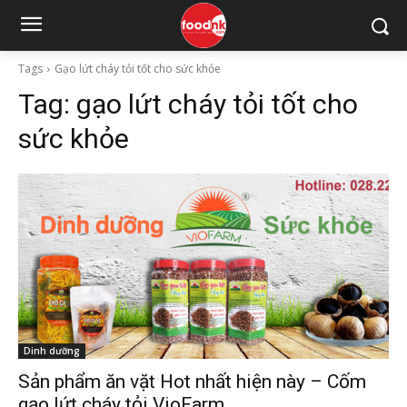
Tags
Gạo lứt cháy tỏi tốt cho sức khỏe
Tag:
gạo lứt cháy tỏi tốt cho
sức khỏe
Dinh dưỡng
Sản phẩm ăn vặt Hot nhất hiện này – Cốm
gạo lứt cháy tỏi VioFarm