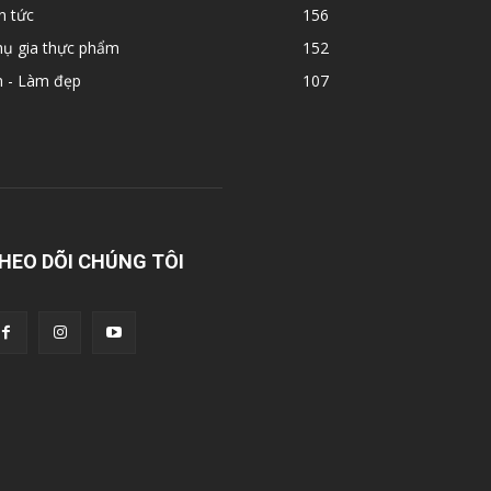
n tức
156
hụ gia thực phẩm
152
n - Làm đẹp
107
HEO DÕI CHÚNG TÔI