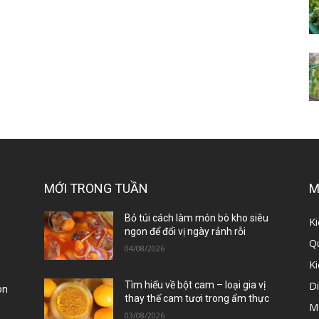
MỚI TRONG TUẦN
M
ị
Bỏ túi cách làm món bò kho siêu
Ki
ngon để đổi vị ngày rảnh rỗi
Qu
04/08/2026
K
D
Tìm hiểu về bột cam – loại gia vị
òn
thay thế cam tươi trong ẩm thực
M
03/08/2026