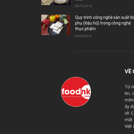
08/10/2014
Quy trình công nghệ sản xuất 
phụ (Đậu hũ) trong công nghệ
thực phẩm
09/06/2013
VỀ 
Từ m
tin,
môn 
ấy đ
về C
một
Việt