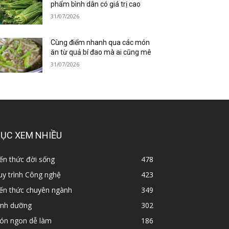
phẩm bình dân có giá trị cao
31/07/2026
Cùng điểm nhanh qua các món
ăn từ quả bí đao mà ai cũng mê
31/07/2026
ỤC XEM NHIỀU
ến thức đời sống
478
y trình Công nghệ
423
iến thức chuyên ngành
349
inh dưỡng
302
ón ngon dễ làm
186