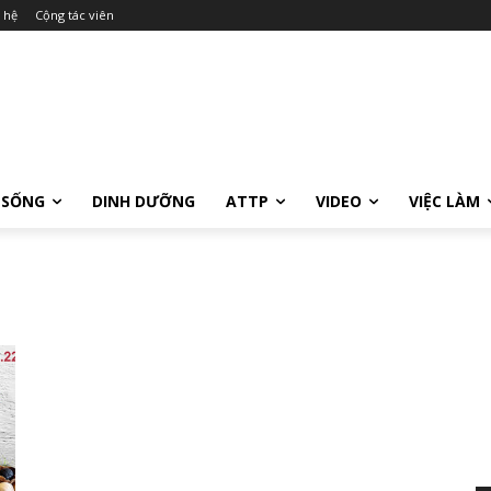
 hệ
Cộng tác viên
 SỐNG
DINH DƯỠNG
ATTP
VIDEO
VIỆC LÀM