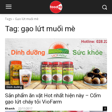
Tags
Gạo lứt muối mè
Tag:
gạo lứt muối mè
Dinh dưỡng
Sản phẩm ăn vặt Hot nhất hiện này – Cốm
gạo lứt cháy tỏi VioFarm
Khanh
-
22/11/2017
0