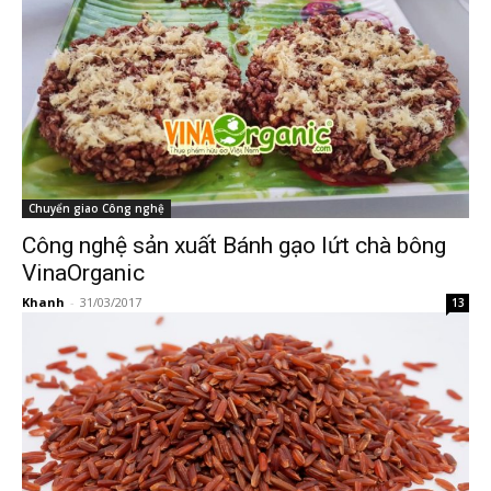
Chuyển giao Công nghệ
Công nghệ sản xuất Bánh gạo lứt chà bông
VinaOrganic
Khanh
-
31/03/2017
13