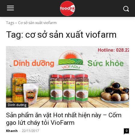
Tags
Cơ sở sản xuất viofarm
Tag:
cơ sở sản xuất viofarm
Dinh dưỡng
Sản phẩm ăn vặt Hot nhất hiện này – Cốm
gạo lứt cháy tỏi VioFarm
Khanh
-
22/11/2017
0