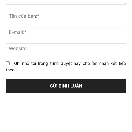
Bạn
nghĩ
Tê
gì
củ
về
bạ
E-
bài
mai
viết
này?
Web
Ghi nhớ tôi trong trình duyệt này cho lần nhận xét tiếp
theo.