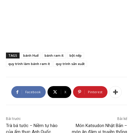
TAGS
bánh Huế
bánh ram ít
bột nếp
quy trình làm bánh ram ít
quy trình sản xuất
Facebook
X
Pinterest
Bài trước
Bài kế
Trà bá tước – Niềm tự hào
Món Katsudon Nhật Bản –
của ẩm thực Anh Quốc
món ăn đậm vị truyền thống