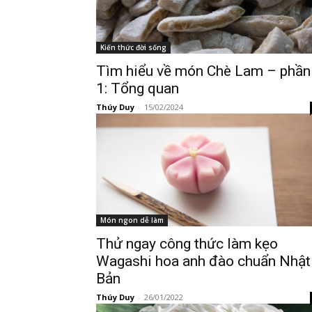
Kiến thức đời sống
Tìm hiểu về món Chè Lam – phần
1: Tổng quan
Thúy Duy
-
15/02/2024
Món ngon dễ làm
Thử ngay công thức làm kẹo
Wagashi hoa anh đào chuẩn Nhật
Bản
Thúy Duy
-
26/01/2022