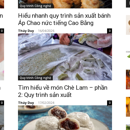
Quy trình Công nghệ
n
Hiểu nhanh quy trình sản xuất bánh
Áp Chao nức tiếng Cao Bằng
Thúy Duy
-
16/04/2026
0
0
Quy trình Công nghệ
m
Tìm hiểu về món Chè Lam – phần
2: Quy trình sản xuất
Thúy Duy
-
17/02/2024
0
0