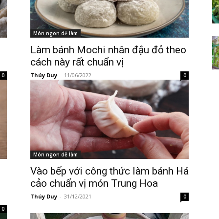
Món ngon dễ làm
Làm bánh Mochi nhân đậu đỏ theo
cách này rất chuẩn vị
Thúy Duy
-
11/06/2022
0
0
Món ngon dễ làm
Vào bếp với công thức làm bánh Há
cảo chuẩn vị món Trung Hoa
Thúy Duy
-
31/12/2021
0
0