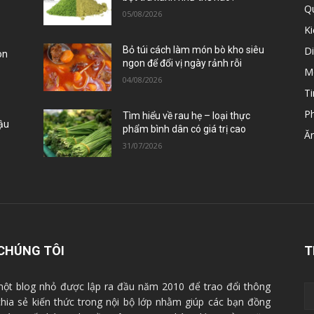
Qu
05/08/2026
K
D
Bỏ túi cách làm món bò kho siêu
òn
ngon để đổi vị ngày rảnh rỗi
M
04/08/2026
Ti
P
Tìm hiểu về rau hẹ – loại thực
Đậu
phẩm bình dân có giá trị cao
Ă
31/07/2026
CHÚNG TÔI
T
ột blog nhỏ được lập ra đầu năm 2010 để trao đổi thông
 chia sẻ kiến thức trong nội bộ lớp nhằm giúp các bạn đồng