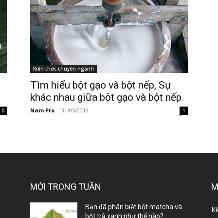
Kiến thức chuyên ngành
Tìm hiểu bột gạo và bột nếp, Sự
khác nhau giữa bột gạo và bột nếp
Nam Pro
-
31/05/2013
0
1
MỚI TRONG TUẦN
M
ị
Bạn đã phân biệt bột matcha và
Ki
bột trà xanh như thế nào?