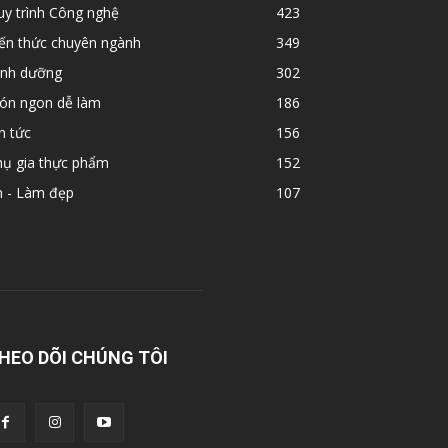
y trình Công nghệ
423
iến thức chuyên ngành
349
inh dưỡng
302
ón ngon dễ làm
186
n tức
156
hụ gia thực phẩm
152
n - Làm đẹp
107
HEO DÕI CHÚNG TÔI