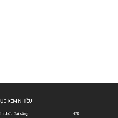
ỤC XEM NHIỀU
ến thức đời sống
478