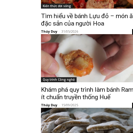
Kiến thức đời sống
Tìm hiểu về bánh Lựu đỏ – món ă
đặc sản của người Hoa
Thúy Duy
-
31/05/2026
Quy trình Công nghệ
Khám phá quy trình làm bánh Ra
ít chuẩn truyền thống Huế
Thúy Duy
-
15/09/2025