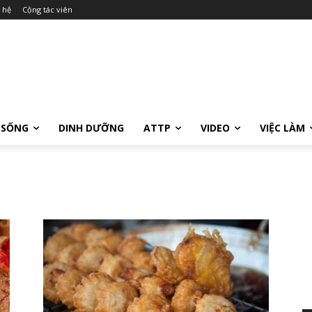
 hệ
Cộng tác viên
 SỐNG
DINH DƯỠNG
ATTP
VIDEO
VIỆC LÀM