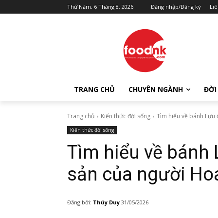
Thứ Năm, 6 Tháng 8, 2026
Đăng nhập/Đăng ký
Liê
TRANG CHỦ
CHUYÊN NGÀNH
ĐỜI
Trang chủ
Kiến thức đời sống
Tìm hiểu về bánh Lựu 
Kiến thức đời sống
Tìm hiểu về bánh
sản của người Ho
Đăng bởi:
Thúy Duy
31/05/2026