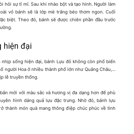
 hỏi sự tỉ mỉ. Sau khi nhào bột và tạo hình. Người làm
oài vỏ bánh sẽ là lớp mè trắng béo thơm ngon. Cuối
đặc biệt. Theo đó, bánh sẽ được chiên phần đầu trước
hường.
 hiện đại
à nhịp sống hiện đại, bánh Lựu đỏ không còn phổ biến
 phố người Hoa ở nhiều thành phố lớn như Quảng Châu,…
ịp lễ truyền thống.
bản mới với màu sắc và hương vị đa dạng hơn để phù
nguyên hình dáng quả lựu đặc trưng. Nhờ đó, bánh lựu
trở thành món quà mang thông điệp chúc phúc về tình