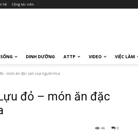
n hệ
Cộng tác viên
 SỐNG
DINH DƯỠNG
ATTP
VIDEO
VIỆC LÀM
đỏ - món ăn đặc sản của người Hoa
 Lựu đỏ – món ăn đặc
a
46
0