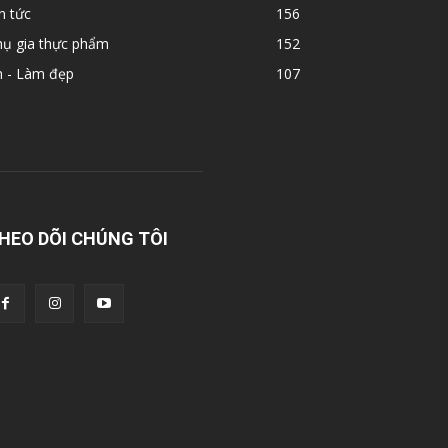
n tức
156
hụ gia thực phẩm
152
n - Làm đẹp
107
HEO DÕI CHÚNG TÔI