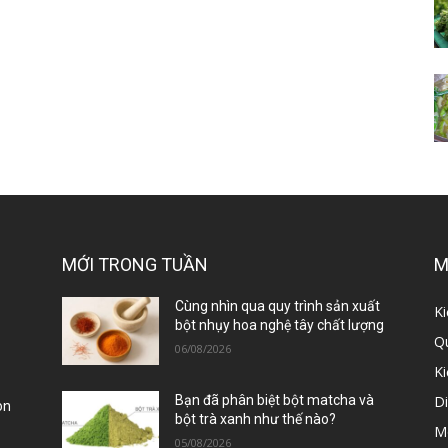
MỚI TRONG TUẦN
M
ị
Cùng nhìn qua quy trình sản xuất
Ki
bột nhụy hoa nghệ tây chất lượng
Qu
06/08/2026
K
D
Bạn đã phân biệt bột matcha và
òn
bột trà xanh như thế nào?
M
05/08/2026