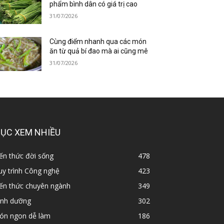
phẩm bình dân có giá trị cao
31/07/2026
Cùng điểm nhanh qua các món
ăn từ quả bí đao mà ai cũng mê
31/07/2026
ỤC XEM NHIỀU
ến thức đời sống
478
y trình Công nghệ
423
iến thức chuyên ngành
349
inh dưỡng
302
ón ngon dễ làm
186