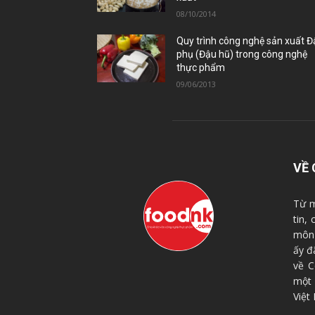
08/10/2014
Quy trình công nghệ sản xuất 
phụ (Đậu hũ) trong công nghệ
thực phẩm
09/06/2013
VỀ 
Từ m
tin,
môn 
ấy đ
về C
một
Việt