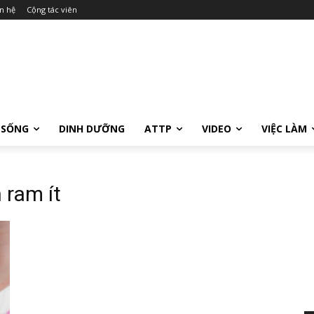
n hệ
Cộng tác viên
 SỐNG
DINH DƯỠNG
ATTP
VIDEO
VIỆC LÀM
 ram ít