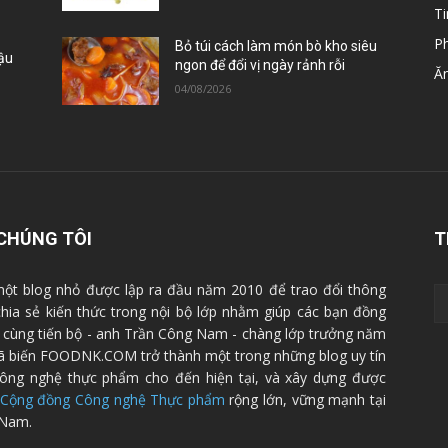
Ti
P
Bỏ túi cách làm món bò kho siêu
Đậu
ngon để đổi vị ngày rảnh rỗi
Ă
04/08/2026
CHÚNG TÔI
T
ột blog nhỏ được lập ra đầu năm 2010 để trao đổi thông
 chia sẻ kiến thức trong nội bộ lớp nhằm giúp các bạn đồng
cùng tiến bộ - anh Trần Công Nam - chàng lớp trưởng năm
ã biến FOODNK.COM trở thành một trong những blog uy tín
ông nghệ thực phẩm cho đến hiện tại, và xây dựng được
Cộng đồng Công nghệ Thực phẩm
rộng lớn, vững mạnh tại
 Nam.