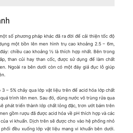
anh
ột số phương pháp khác đã ra đời để cải thiện tốc độ
ụng một bồn lên men hình trụ cao khoảng 2.5 – 6m,
 đáy: chiều cao khoảng ½ là thích hợp nhất. Bên trong
 bắp, than củi hay than cốc, được sử dụng để làm chất
men. Ngoài ra bên dưới còn có một đáy giả đục lỗ giúp
ên.
 3 – 5% chảy qua lớp vật liệu trên để acid hóa lớp chất
 quá trình lên men. Sau đó, dùng nước vô trùng rửa qua
sẽ phát triển thành lớp chất lỏng đặc, trơn ướt bám trên
n men gồm rượu đã được acid hóa về pH thích hợp và các
n của vi khuẩn. Dịch trên sẽ được cho vào hệ phống nhỏ
 phối đều xuống lớp vật liệu mang vi khuẩn bên dưới.