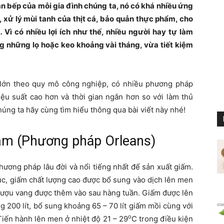
ăn bếp của mỗi gia đình chúng ta, nó có khá nhiều ứng
 xử lý mùi tanh của thịt cá, bảo quản thực phẩm, cho
 Vì có nhiều lợi ích như thế, nhiều người hay tự làm
g những lọ hoặc keo khoảng vài tháng, vừa tiết kiệm
 lớn theo quy mô công nghiệp, có nhiều phương pháp
iệu suất cao hơn và thời gian ngắn hơn so với làm thủ
ng ta hãy cùng tìm hiểu thông qua bài viết này nhé!
ậm (Phương pháp Orleans)
ương pháp lâu đời và nổi tiếng nhất để sản xuất giấm.
ục, giấm chất lượng cao được bổ sung vào dịch lên men
rượu vang được thêm vào sau hàng tuần. Giấm được lên
 200 lít, bổ sung khoảng 65 – 70 lít giấm mồi cùng với
o
Tiến hành lên men ở nhiệt độ 21 – 29
C trong điều kiện