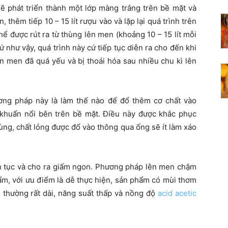
 sẽ phát triển thành một lớp màng trắng trên bề mặt và
 thêm tiếp 10 – 15 lít rượu vào và lặp lại quá trình trên
ể được rút ra từ thùng lên men (khoảng 10 – 15 lít mỗi
Cứ như vậy, quá trình này cứ tiếp tục diễn ra cho đến khi
 men đã quá yếu và bị thoái hóa sau nhiều chu kì lên
ơng pháp này là làm thế nào để đổ thêm cơ chất vào
khuẩn nổi bên trên bề mặt. Điều này được khắc phục
ng, chất lỏng được đổ vào thông qua ống sẽ ít làm xáo
ên tục và cho ra giấm ngon. Phương pháp lên men chậm
hẩm, với ưu điểm là dễ thực hiện, sản phẩm có mùi thơm
n thường rất dài, năng suất thấp và nồng độ
acid acetic