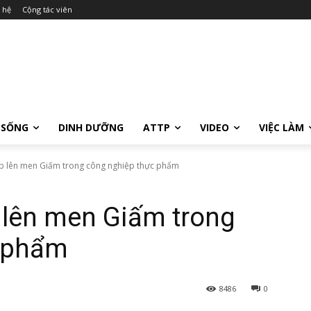
 hệ
Cộng tác viên
 SỐNG
DINH DƯỠNG
ATTP
VIDEO
VIỆC LÀM
 lên men Giấm trong công nghiệp thực phẩm
lên men Giấm trong
c phẩm
8486
0