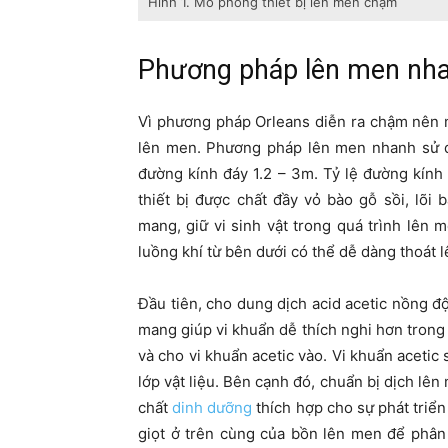
Hình 1. Mô phỏng thiết bị lên men chậm
Phương pháp lên men nh
Vì phương pháp Orleans diễn ra chậm nên m
lên men. Phương pháp lên men nhanh sử d
đường kính đáy 1.2 – 3m. Tỷ lệ đường kính
thiết bị được chất đầy vỏ bào gỗ sồi, lõi
mang, giữ vi sinh vật trong quá trình lên 
luồng khí từ bên dưới có thể dễ dàng thoát l
Đầu tiên, cho dung dịch acid acetic nồng độ
mang giúp vi khuẩn dễ thích nghi hơn trong
và cho vi khuẩn acetic vào. Vi khuẩn acetic 
lớp vật liệu. Bên cạnh đó, chuẩn bị dịch lê
chất
dinh dưỡng
thích hợp cho sự phát triể
giọt ở trên cùng của bồn lên men để phân