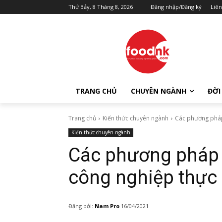
Thứ Bảy, 8 Tháng 8, 2026
Đăng nhập/Đăng ký
Liên
TRANG CHỦ
CHUYÊN NGÀNH
ĐỜI
Trang chủ
Kiến thức chuyên ngành
Các phương pháp
Kiến thức chuyên ngành
Các phương pháp 
công nghiệp thự
Đăng bởi:
Nam Pro
16/04/2021