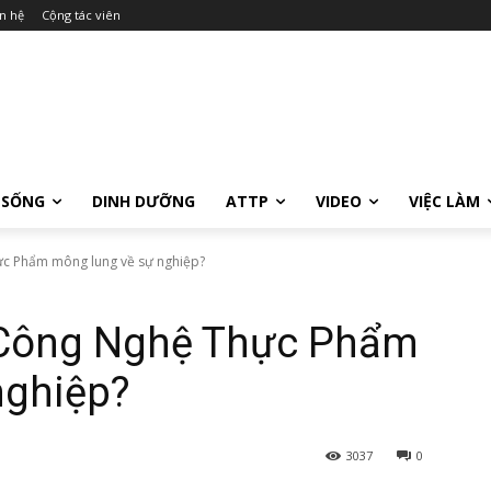
n hệ
Cộng tác viên
 SỐNG
DINH DƯỠNG
ATTP
VIDEO
VIỆC LÀM
ực Phẩm mông lung về sự nghiệp?
n Công Nghệ Thực Phẩm
nghiệp?
3037
0