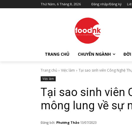
Thứ Năm, 6 Tháng 8, 2026
Đăng nhập/Đăng ký
Liê
TRANG CHỦ
CHUYÊN NGÀNH
ĐỜI
Trang chủ
Việc làm
Tại sao sinh viên Công Nghệ Th
Việc làm
Tại sao sinh viê
mông lung về sự 
Đăng bởi:
Phương Thảo
13/07/2023