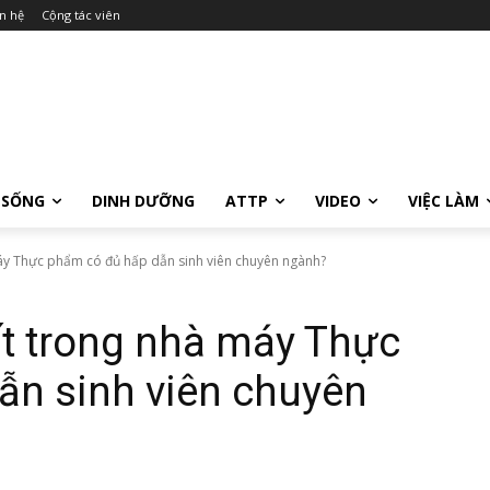
n hệ
Cộng tác viên
 SỐNG
DINH DƯỠNG
ATTP
VIDEO
VIỆC LÀM
áy Thực phẩm có đủ hấp dẫn sinh viên chuyên ngành?
ất trong nhà máy Thực
ẫn sinh viên chuyên