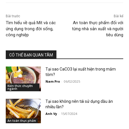
Bài trước
Bài kế
Tìm hiểu về quả Mít và các
An toàn thực phẩm đối với
ứng dụng trong đời sống,
từng nhà sản xuất và người
công nghiệp
tiêu dùng
CÓ THỂ BẠN QUAN TÂM
Tại sao CaCO3 lại xuất hiện trong mắm
tôm?
Nam Pro
-
06/02/2025
Kiến thức chuyên
ngành
Tại sao không nên tái sử dụng dầu ăn
nhiều lần?
Anh Vy
-
15/07/2024
An toàn thực phẩm