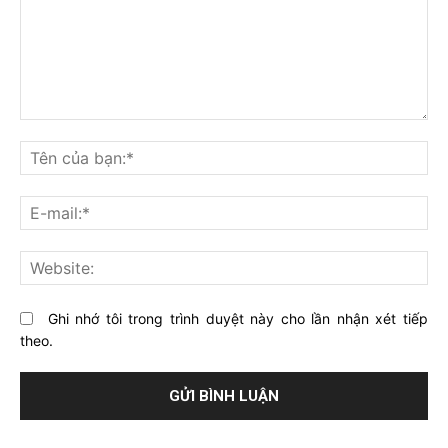
Bạn
nghĩ
Tê
gì
củ
về
bạ
E-
bài
mai
viết
này?
Web
Ghi nhớ tôi trong trình duyệt này cho lần nhận xét tiếp
theo.