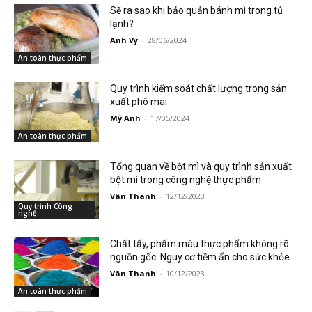
Sẽ ra sao khi bảo quản bánh mì trong tủ
lạnh?
Anh Vy
-
28/06/2024
An toàn thực phẩm
Quy trình kiểm soát chất lượng trong sản
xuất phô mai
Mỹ Anh
-
17/05/2024
An toàn thực phẩm
Tổng quan về bột mì và quy trình sản xuất
bột mì trong công nghệ thực phẩm
Vân Thanh
-
12/12/2023
Quy trình Công
nghệ
Chất tẩy, phẩm màu thực phẩm không rõ
nguồn gốc: Nguy cơ tiềm ẩn cho sức khỏe
Vân Thanh
-
10/12/2023
An toàn thực phẩm