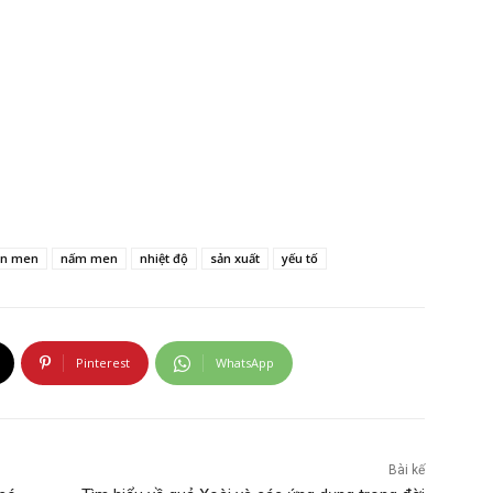
ên men
nấm men
nhiệt độ
sản xuất
yếu tố
Pinterest
WhatsApp
Bài kế