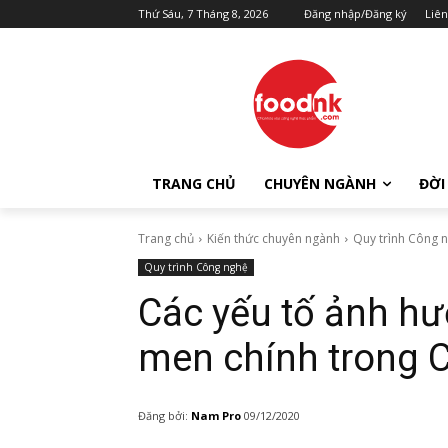
Thứ Sáu, 7 Tháng 8, 2026
Đăng nhập/Đăng ký
Liên
TRANG CHỦ
CHUYÊN NGÀNH
ĐỜI
Trang chủ
Kiến thức chuyên ngành
Quy trình Công 
Quy trình Công nghệ
Các yếu tố ảnh hư
men chính trong 
Đăng bởi:
Nam Pro
09/12/2020