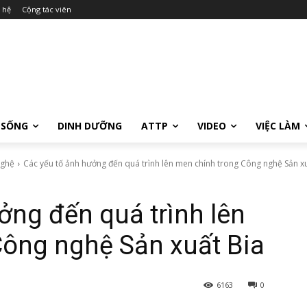
 hệ
Cộng tác viên
 SỐNG
DINH DƯỠNG
ATTP
VIDEO
VIỆC LÀM
nghệ
Các yếu tố ảnh hưởng đến quá trình lên men chính trong Công nghệ Sản x
ởng đến quá trình lên
Công nghệ Sản xuất Bia
6163
0