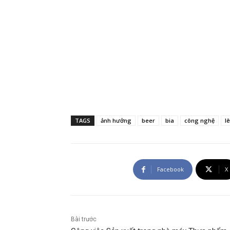
TAGS
ảnh hưởng
beer
bia
công nghệ
l
Facebook
X
Bài trước