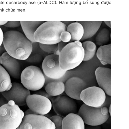
ate decarboxylase (α-ALDC). Hàm lượng bổ sung được
tank chứa men.