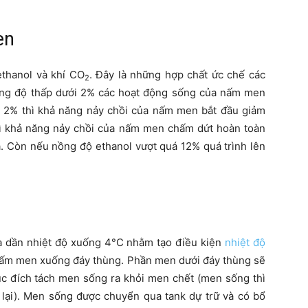
en
ethanol và khí CO
. Đây là những hợp chất ức chế các
2
ng độ thấp dưới 2% các hoạt động sống của nấm men
á 2% thì khả năng nảy chồi của nấm men bắt đầu giảm
ì khả năng nảy chồi của nấm men chấm dứt hoàn toàn
a. Còn nếu nồng độ ethanol vượt quá 12% quá trình lên
hạ dần nhiệt độ xuống 4°C nhằm tạo điều kiện
nhiệt độ
 nấm men xuống đáy thùng. Phần men dưới đáy thùng sẽ
c đích tách men sống ra khỏi men chết (men sống thì
 lại). Men sống được chuyển qua tank dự trữ và có bổ