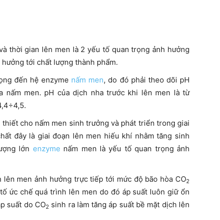
và thời gian lên men là 2 yếu tố quan trọng ảnh hưởng
h hưởng tới chất lượng thành phẩm.
rọng đến hệ enzyme
nấm men
, do đó phải theo dõi pH
ủa nấm men. pH của dịch nha trước khi lên men là từ
4,4÷4,5.
 thiết cho nấm men sinh trưởng và phát triển trong giai
hất đây là giai đoạn lên men hiếu khí nhằm tăng sinh
lượng lớn
enzyme
nấm men là yếu tố quan trọng ảnh
h lên men ảnh hưởng trực tiếp tới mức độ bão hòa CO
2
 tố ức chế quá trình lên men do đó áp suất luôn giữ ổn
áp suất do CO
sinh ra làm tăng áp suất bề mặt dịch lên
2