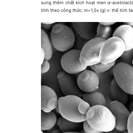
sung thêm chất kích hoạt men α-acetolact
tính theo công thức: m=1,5v (g) v: thể tích 