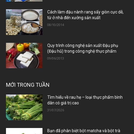
Cách làm đậu nành rang sấy giòn cực dễ,
từ ở nhà đến xưởng sản xuất
08/10/2014
Quy trình công nghệ sản xuất Đậu phụ
(Đậu hũ) trong công nghệ thực phẩm
09/06/2013
MỚI TRONG TUẦN
Tìm hiểu về rau hẹ – loại thực phẩm bình
dân có giá trị cao
31/07/2026
Bạn đã phân biệt bột matcha và bột trà