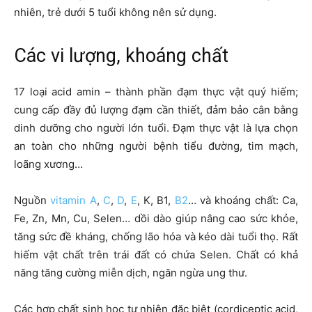
nhiên, trẻ dưới 5 tuổi không nên sử dụng.
Các vi lượng, khoáng chất
17 loại acid amin – thành phần đạm thực vật quý hiếm;
cung cấp đầy đủ lượng đạm cần thiết, đảm bảo cân bằng
dinh dưỡng cho người lớn tuổi. Đạm thực vật là lựa chọn
an toàn cho những người bệnh tiểu đường, tim mạch,
loãng xương…
Nguồn
vitamin A
,
C
,
D
,
E
, K, B1,
B2
… và khoáng chất: Ca,
Fe, Zn, Mn, Cu, Selen… dồi dào giúp nâng cao sức khỏe,
tăng sức đề kháng, chống lão hóa và kéo dài tuổi thọ. Rất
hiếm vật chất trên trái đất có chứa Selen. Chất có khả
năng tăng cường miễn dịch, ngăn ngừa ung thư.
Các hợp chất sinh học tự nhiên đặc biệt (cordiceptic acid,