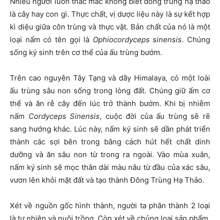
Nhiều người luôn thắc mắc không biết đông trùng hạ thảo
là cây hay con gì. Thực chất, vị dược liệu này là sự kết hợp
kì diệu giữa côn trùng và thực vật. Bản chất của nó là một
loại nấm có tên gọi là
Ophiocordyceps sinensis
. Chúng
sống ký sinh trên cơ thể của ấu trùng bướm.
Trên cao nguyên Tây Tạng và dãy Himalaya, có một loài
ấu trùng sâu non sống trong lòng đất. Chúng giữ ấm cơ
thể và ăn rễ cây đến lúc trở thành bướm. Khi bị nhiễm
nấm
Cordyceps Sinensis
, cuộc đời của ấu trùng sẽ rẽ
sang hướng khác. Lúc này, nấm ký sinh sẽ dần phát triển
thành các sợi bên trong bằng cách hút hết chất dinh
dưỡng và ăn sâu non từ trong ra ngoài. Vào mùa xuân,
nấm ký sinh sẽ mọc thân dài màu nâu từ đầu của xác sâu,
vươn lên khỏi mặt đất và tạo thành Đông Trùng Hạ Thảo.
Xét về nguồn gốc hình thành, người ta phân thành 2 loại
là tự nhiên và nuôi trồng. Còn xét về chủng loại sản phẩm,