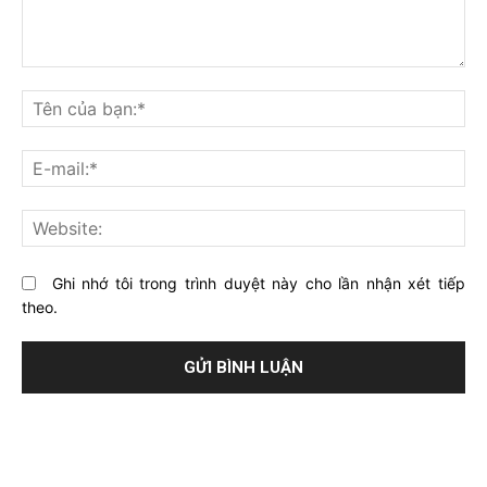
Bạn
nghĩ
Tê
gì
củ
về
bạ
E-
bài
mai
viết
này?
Web
Ghi nhớ tôi trong trình duyệt này cho lần nhận xét tiếp
theo.