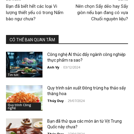
Bạn đã biết hết các loại Vi
Nên chọn Sấy dẻo hay Sấy
lượng thiết yếu có trong Nấm
giòn nếu bạn đang có vựa
bào ngư chưa?
Chuối nguyên liệu?
CÓ THỂ BẠN QUAN TÂM
Công nghệ AI thúc đẩy ngành công nghiệp
thực phẩm ra sao?
Anh Vy
-
03/12/2024
Tin tức
Quy trình sản xuất Đông trùng hạ thảo sấy
thăng hoa
Thúy Duy
-
29/07/2024
Quy trình Công
nghệ
Bạn đã thử qua các món ăn từ Vịt Trung
Quốc này chưa?
Thúy Duy
-
27/06/2024