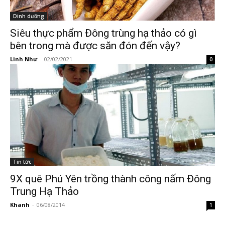
Dinh dưỡng
Siêu thực phẩm Đông trùng hạ thảo có gì
bên trong mà được săn đón đến vậy?
Linh Như
-
02/02/2021
0
Tin tức
9X quê Phú Yên trồng thành công nấm Đông
Trung Hạ Thảo
Khanh
-
06/08/2014
1