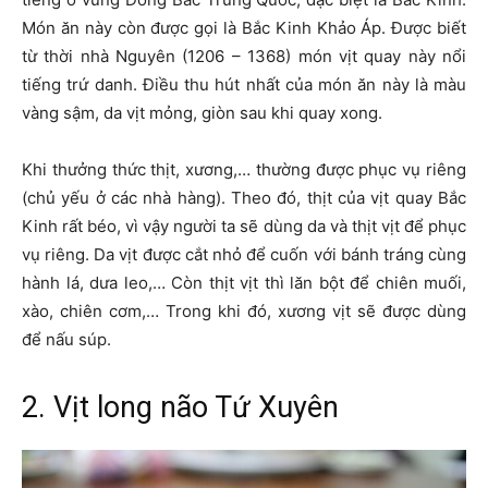
Món ăn này còn được gọi là Bắc Kinh Khảo Áp. Được biết
từ thời nhà Nguyên (1206 – 1368) món vịt quay này nổi
tiếng trứ danh. Điều thu hút nhất của món ăn này là màu
vàng sậm, da vịt mỏng, giòn sau khi quay xong.
Khi thưởng thức thịt, xương,… thường được phục vụ riêng
(chủ yếu ở các nhà hàng). Theo đó, thịt của vịt quay Bắc
Kinh rất béo, vì vậy người ta sẽ dùng da và thịt vịt để phục
vụ riêng. Da vịt được cắt nhỏ để cuốn với bánh tráng cùng
hành lá, dưa leo,… Còn thịt vịt thì lăn bột để chiên muối,
xào, chiên cơm,… Trong khi đó, xương vịt sẽ được dùng
để nấu súp.
2. Vịt long não Tứ Xuyên