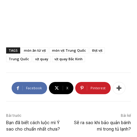
TAGS
món ăn từ vịt
món vịt Trung Quốc
thịt vịt
Trung Quốc
vịt quay
vịt quay Bắc Kinh
Facebook
X
Pinterest
Bài trước
Bài kế
Bạn đã biết cách luộc mì Ý
Sẽ ra sao khi bảo quản bánh
sao cho chuẩn nhất chưa?
mì trong tủ lạnh?