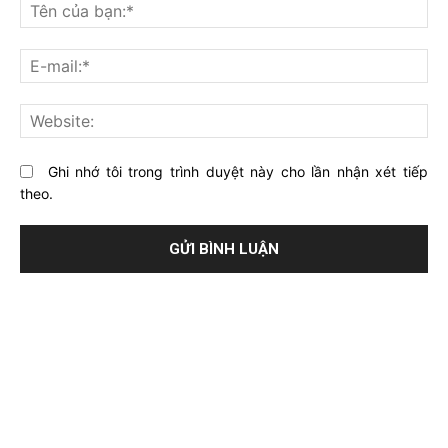
nghĩ
Tê
gì
củ
về
bạ
E-
bài
mai
viết
này?
Web
Ghi nhớ tôi trong trình duyệt này cho lần nhận xét tiếp
theo.