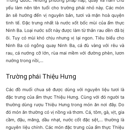
Trung Quốc. Những phương pháp hấp, quay và hầm chủ
yếu làm nên tên tuổi cho trường phái nhỏ này. Các món
ăn sẽ hướng đến vị nguyên bản, tươi và mặn hoà quyện
tinh tế. Đặc trưng nhất là nước xốt bốc mùi của ẩm thực
Ninh Ba. Loại nước sốt này được làm từ thân rau dền đã bị
ôi. Tuy có mùi khó chịu nhưng vị lại ngon. Tiêu biểu cho
Ninh Ba có ngỗng quay Ninh Ba, cá đù vàng với rêu và
rau, cá nướng cỡ lớn, rùa mai mềm với đường phèn, lươn
nướng trong nồi,…
Trường phái Thiệu Hưng
Các đồ muối chua sẽ được dùng với nguyên liệu tươi là
đặc trưng của ẩm thực Thiệu Hưng. Cùng với đó người ta
thường dùng rượu Thiệu Hưng trong món ăn nơi đây. Do
đó món ăn thường có vị nồng và thơm. Cá, tôm, gà, vịt, gia
cầm, đậu, măng, dầu nhạt, nước cốt đặc sệt,… thường là
nguyên liệu chính. Các món đặc trưng của ẩm thực Thiệu