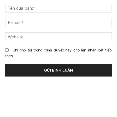
Bạn
nghĩ
Tê
gì
củ
về
bạ
E-
bài
mai
viết
này?
Web
Ghi nhớ tôi trong trình duyệt này cho lần nhận xét tiếp
theo.