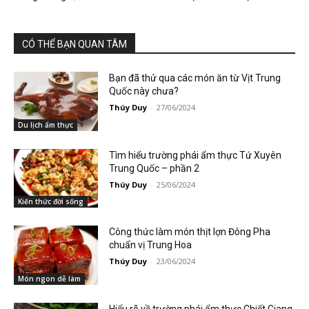
CÓ THỂ BẠN QUAN TÂM
Bạn đã thử qua các món ăn từ Vịt Trung
Quốc này chưa?
Thúy Duy
-
27/06/2024
Du lịch ẩm thực
Tìm hiểu trường phái ẩm thực Tứ Xuyên
Trung Quốc – phần 2
Thúy Duy
-
25/06/2024
Kiến thức đời sống
Công thức làm món thịt lợn Đông Pha
chuẩn vị Trung Hoa
Thúy Duy
-
23/06/2024
Món ngon dễ làm