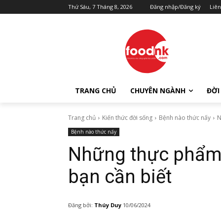
Thứ Sáu, 7 Tháng 8, 2026
Đăng nhập/Đăng ký
Liên
TRANG CHỦ
CHUYÊN NGÀNH
ĐỜI
Trang chủ
Kiến thức đời sống
Bệnh nào thức nấy
N
Bệnh nào thức nấy
Những thực phẩm 
bạn cần biết
Đăng bởi:
Thúy Duy
10/06/2024