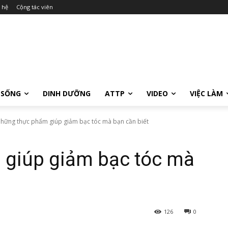
 hệ
Cộng tác viên
 SỐNG
DINH DƯỠNG
ATTP
VIDEO
VIỆC LÀM
hững thực phẩm giúp giảm bạc tóc mà bạn cần biết
giúp giảm bạc tóc mà
126
0