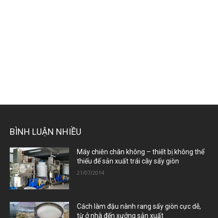
BÌNH LUẬN NHIỀU
Máy chiên chân không – thiết bị không thể
thiếu để sản xuất trái cây sấy giòn
21/07/2014
Cách làm đậu nành rang sấy giòn cực dễ,
từ ở nhà đến xưởng sản xuất