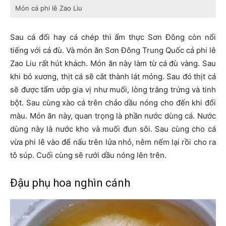
Món cá phi lê Zao Liu
Sau cá đối hay cá chép thì ẩm thực Sơn Đông còn nổi
tiếng với cá đù. Và món ăn Sơn Đông Trung Quốc cá phi lê
Zao Liu rất hút khách. Món ăn này làm từ cá đù vàng. Sau
khi bỏ xương, thịt cá sẽ cắt thành lát mỏng. Sau đó thịt cá
sẽ được tẩm ướp gia vị như muối, lòng trắng trứng và tinh
bột. Sau cùng xào cá trên chảo dầu nóng cho đến khi đổi
màu. Món ăn này, quan trọng là phần nước dùng cá. Nước
dùng này là nước kho và muối đun sôi. Sau cùng cho cá
vừa phi lê vào để nấu trên lửa nhỏ, nêm nếm lại rồi cho ra
tô súp. Cuối cùng sẽ rưới dầu nóng lên trên.
Đậu phụ hoa nghìn cánh