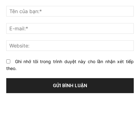
Bạn
nghĩ
Tê
gì
củ
về
bạ
E-
bài
mai
viết
này?
Web
Ghi nhớ tôi trong trình duyệt này cho lần nhận xét tiếp
theo.