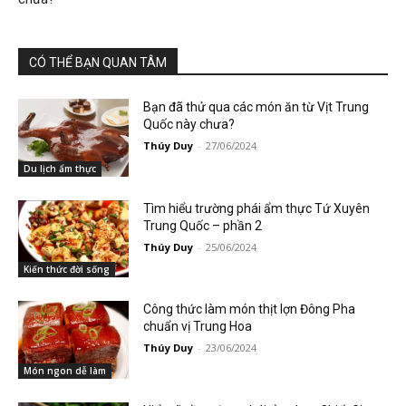
CÓ THỂ BẠN QUAN TÂM
Bạn đã thử qua các món ăn từ Vịt Trung
Quốc này chưa?
Thúy Duy
-
27/06/2024
Du lịch ẩm thực
Tìm hiểu trường phái ẩm thực Tứ Xuyên
Trung Quốc – phần 2
Thúy Duy
-
25/06/2024
Kiến thức đời sống
Công thức làm món thịt lợn Đông Pha
chuẩn vị Trung Hoa
Thúy Duy
-
23/06/2024
Món ngon dễ làm