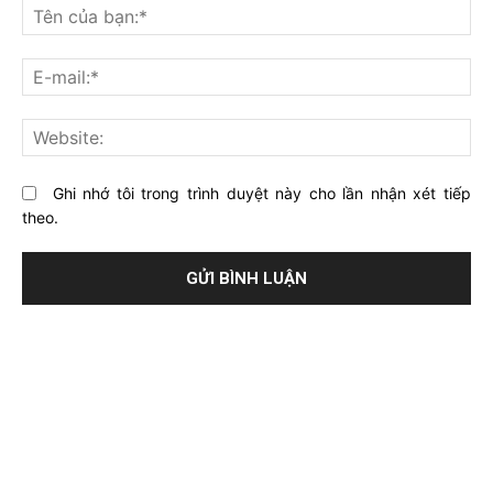
nghĩ
Tê
gì
củ
về
bạ
E-
bài
mai
viết
này?
Web
Ghi nhớ tôi trong trình duyệt này cho lần nhận xét tiếp
theo.