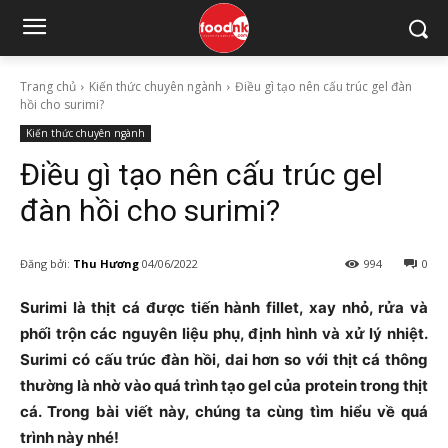
Trang chủ
Kiến thức chuyên ngành
Điều gì tạo nên cấu trúc gel đàn
hồi cho surimi?
Kiến thức chuyên ngành
Điều gì tạo nên cấu trúc gel
đàn hồi cho surimi?
Đăng bởi:
Thu Hương
04/06/2022
994
0
Surimi là thịt cá được tiến hành fillet, xay nhỏ, rửa và
phối trộn các nguyên liệu phụ, định hình và xử lý nhiệt.
Surimi có cấu trúc đàn hồi, dai hơn so với thịt cá thông
thường là nhờ vào quá trình tạo gel của protein trong thịt
cá. Trong bài viết này, chúng ta cùng tìm hiểu về quá
trình này nhé!