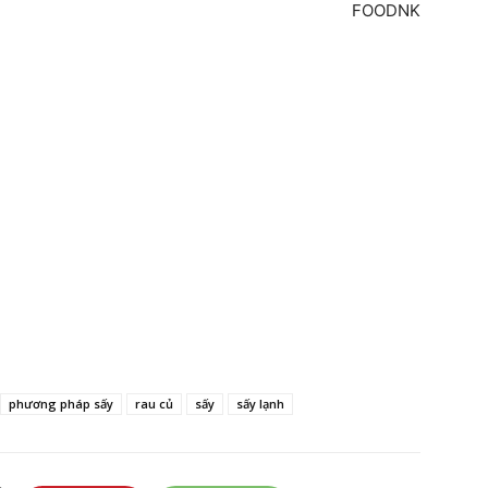
FOODNK
phương pháp sấy
rau củ
sấy
sấy lạnh