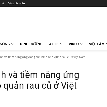
 hệ
Cộng tác viên
 SỐNG
DINH DƯỠNG
ATTP
VIDEO
VIỆC LÀM
ạnh và tiềm năng ứng dụng chế biến bảo quản rau củ ở Việt Nam
nh và tiềm năng ứng
 quản rau củ ở Việt