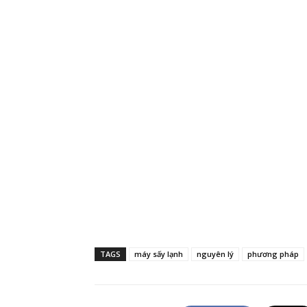
TAGS
máy sấy lạnh
nguyên lý
phương pháp