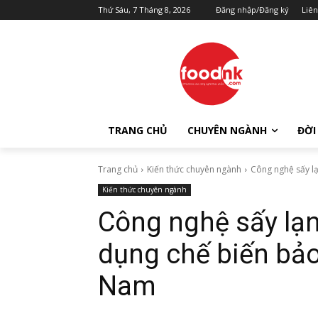
Thứ Sáu, 7 Tháng 8, 2026
Đăng nhập/Đăng ký
Liên
TRANG CHỦ
CHUYÊN NGÀNH
ĐỜI
Trang chủ
Kiến thức chuyên ngành
Công nghệ sấy l
Kiến thức chuyên ngành
Công nghệ sấy lạ
dụng chế biến bảo
Nam