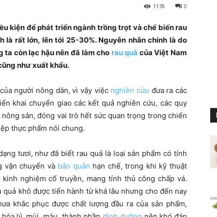
1178
0
ều kiện để phát triển ngành trồng trọt và chế biến rau
ch là rất lớn, lên tới 25-30%. Nguyên nhân chính là do
 ta còn lạc hậu nên đã làm cho
rau quả
của Việt Nam
 cũng như xuất khẩu.
của người nông dân, vì vậy việc
nghiên cứu
đưa ra các
iển khai chuyển giao các kết quả nghiên cứu, các quy
 nông sản, đóng vai trò hết sức quan trọng trong chiến
hiệp thực phẩm nói chung.
ng tươi, như đã biết rau quả là loại sản phẩm có tính
g vận chuyển và
bảo quản
hạn chế, trong khi kỹ thuật
c kinh nghiệm cổ truyền, mang tính thủ công chấp vá.
 quả khô được tiến hành từ khá lâu nhưng cho đến nay
hưa khắc phục được chất lượng đầu ra của sản phẩm,
 hóa lý, mùi, màu, thành phần
dinh dưỡng
nên khó đáp