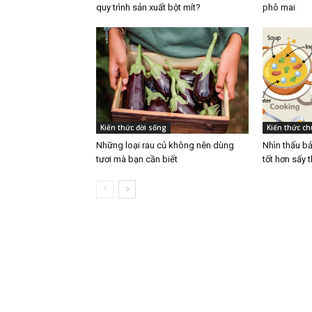
quy trình sản xuất bột mít?
phô mai
Kiến thức đời sống
Kiến thức c
Những loại rau củ không nên dùng
Nhìn thấu bả
tươi mà bạn cần biết
tốt hơn sấy