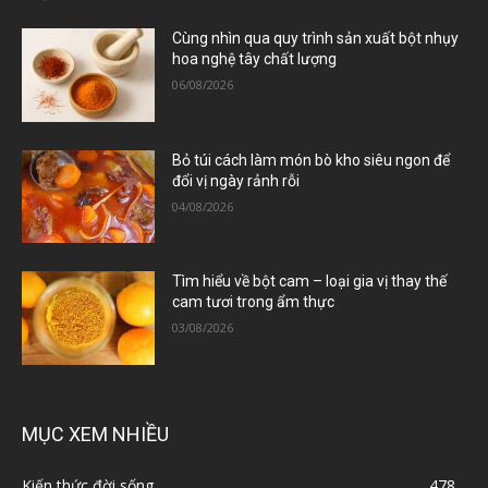
Cùng nhìn qua quy trình sản xuất bột nhụy
hoa nghệ tây chất lượng
06/08/2026
Bỏ túi cách làm món bò kho siêu ngon để
đổi vị ngày rảnh rỗi
04/08/2026
Tìm hiểu về bột cam – loại gia vị thay thế
cam tươi trong ẩm thực
03/08/2026
MỤC XEM NHIỀU
Kiến thức đời sống
478