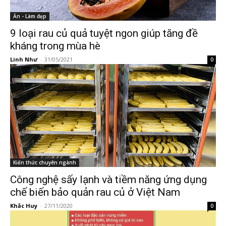
Ăn - Làm đẹp
9 loại rau củ quả tuyệt ngon giúp tăng đề
kháng trong mùa hè
Linh Như
-
31/05/2021
0
Kiến thức chuyên ngành
Công nghệ sấy lạnh và tiềm năng ứng dụng
chế biến bảo quản rau củ ở Việt Nam
Khắc Huy
-
27/11/2020
0