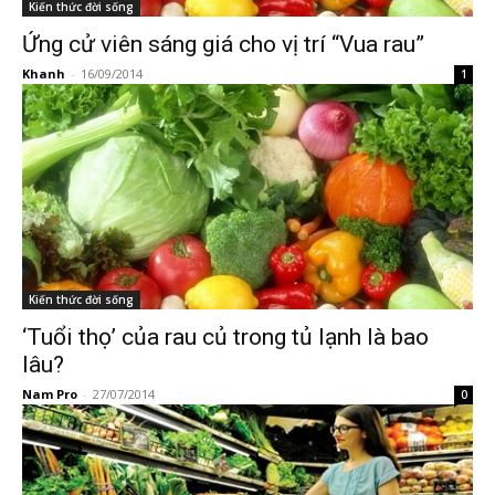
Kiến thức đời sống
Ứng cử viên sáng giá cho vị trí “Vua rau”
Khanh
-
16/09/2014
1
Kiến thức đời sống
‘Tuổi thọ’ của rau củ trong tủ lạnh là bao
lâu?
Nam Pro
-
27/07/2014
0