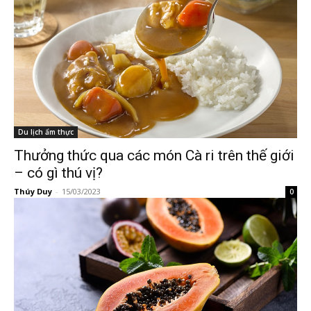
Du lịch ẩm thực
Thưởng thức qua các món Cà ri trên thế giới
– có gì thú vị?
Thúy Duy
-
15/03/2023
0