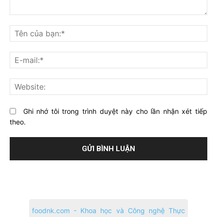
Bạn
nghĩ
Tê
gì
củ
về
bạ
E-
bài
mai
viết
này?
Web
Ghi nhớ tôi trong trình duyệt này cho lần nhận xét tiếp
theo.
foodnk.com - Khoa học và Công nghệ Thực