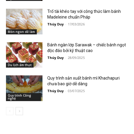
Trổ tài khéo tay với công thức làm bánh
Madeleine chuẩn Pháp
Thúy Duy
-
17/03/2026
Món ngon dễ làm
Bánh ngàn lớp Sarawak – chiếc bánh ngọt
độc đáo bởi kỹ thuật cao
Thúy Duy
-
28/09/2025
Du lịch ẩm thực
Quy trình sản xuất bánh mì Khachapuri
chưa bao giờ dễ dàng
Thúy Duy
-
03/07/2025
Quy trình Công
nghệ