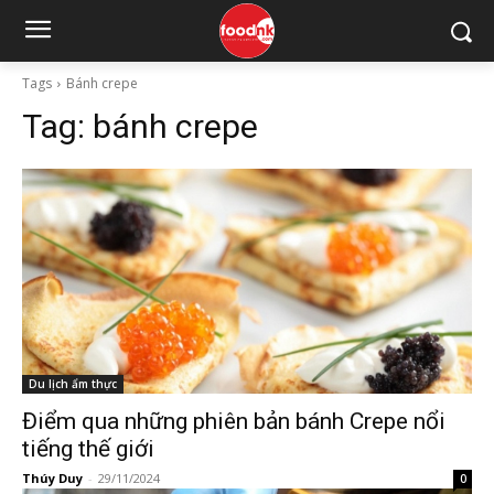
Tags
Bánh crepe
Tag:
bánh crepe
Du lịch ẩm thực
Điểm qua những phiên bản bánh Crepe nổi
tiếng thế giới
Thúy Duy
-
29/11/2024
0