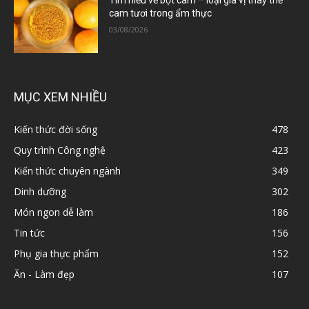
Tìm hiểu về bột cam – loại gia vị thay thế
cam tươi trong ẩm thực
03/08/2026
MỤC XEM NHIỀU
Kiến thức đời sống
478
Quy trình Công nghệ
423
Kiến thức chuyên ngành
349
Dinh dưỡng
302
Món ngon dễ làm
186
Tin tức
156
Phụ gia thực phẩm
152
Ăn - Làm đẹp
107