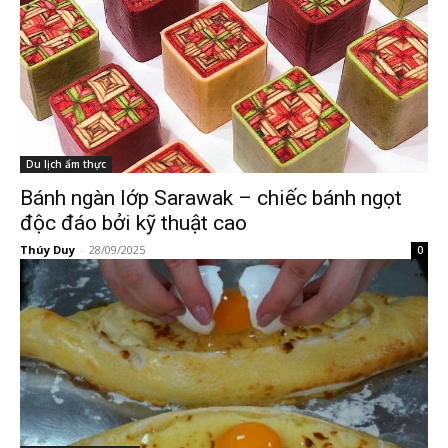
Du lịch ẩm thực
Bánh ngàn lớp Sarawak – chiếc bánh ngọt
độc đáo bởi kỹ thuật cao
Thúy Duy
-
28/09/2025
0