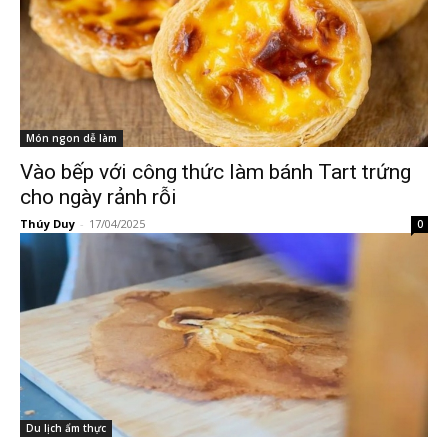
Món ngon dễ làm
Vào bếp với công thức làm bánh Tart trứng
cho ngày rảnh rỗi
Thúy Duy
-
17/04/2025
0
Du lịch ẩm thực