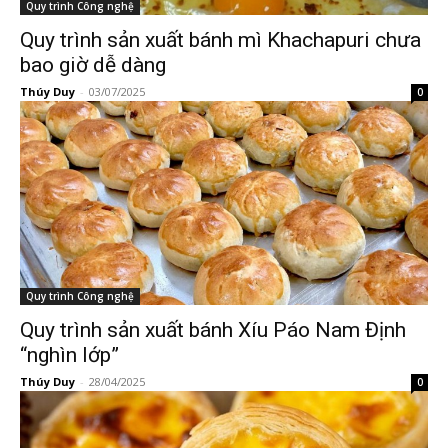
Quy trình Công nghệ
Quy trình sản xuất bánh mì Khachapuri chưa
bao giờ dễ dàng
Thúy Duy
-
03/07/2025
0
Quy trình Công nghệ
Quy trình sản xuất bánh Xíu Páo Nam Định
“nghìn lớp”
Thúy Duy
-
28/04/2025
0