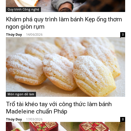
Quy trình Công nghệ
Khám phá quy trình làm bánh Kẹp ống thơm
ngon giòn rụm
Thúy Duy
-
14/06/2026
0
Món ngon dễ làm
Trổ tài khéo tay với công thức làm bánh
Madeleine chuẩn Pháp
Thúy Duy
-
17/03/2026
0