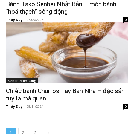
Bánh Tako Senbei Nhật Bản – món bánh
“hoá thạch” sống động
Thúy Duy
-
25/03/2025
0
Kiến thức đời sống
Chiếc bánh Churros Tây Ban Nha – đặc sản
tuy lạ mà quen
Thúy Duy
-
08/11/2024
0
1
2
3