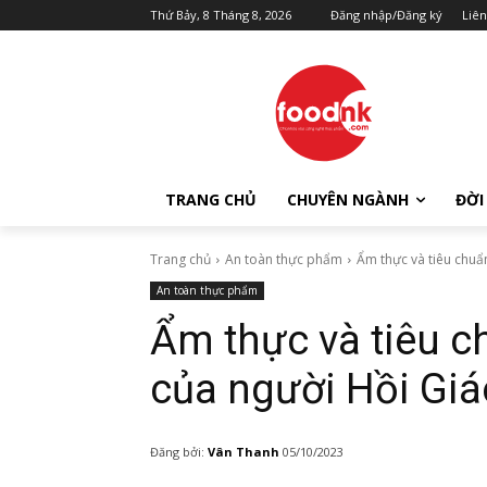
Thứ Bảy, 8 Tháng 8, 2026
Đăng nhập/Đăng ký
Liên
TRANG CHỦ
CHUYÊN NGÀNH
ĐỜI
Trang chủ
An toàn thực phẩm
Ẩm thực và tiêu chuẩ
An toàn thực phẩm
Ẩm thực và tiêu c
của người Hồi Giá
Đăng bởi:
Vân Thanh
05/10/2023