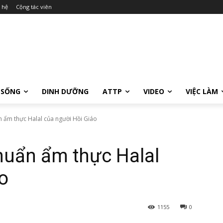
 hệ
Cộng tác viên
 SỐNG
DINH DƯỠNG
ATTP
VIDEO
VIỆC LÀM
n ẩm thực Halal của người Hồi Giáo
huẩn ẩm thực Halal
o
1155
0