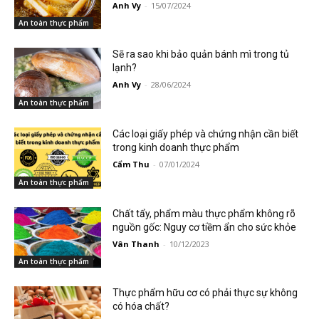
Anh Vy
-
15/07/2024
An toàn thực phẩm
Sẽ ra sao khi bảo quản bánh mì trong tủ
lạnh?
Anh Vy
-
28/06/2024
An toàn thực phẩm
Các loại giấy phép và chứng nhận cần biết
trong kinh doanh thực phẩm
Cẩm Thu
-
07/01/2024
An toàn thực phẩm
Chất tẩy, phẩm màu thực phẩm không rõ
nguồn gốc: Nguy cơ tiềm ẩn cho sức khỏe
Vân Thanh
-
10/12/2023
An toàn thực phẩm
Thực phẩm hữu cơ có phải thực sự không
có hóa chất?