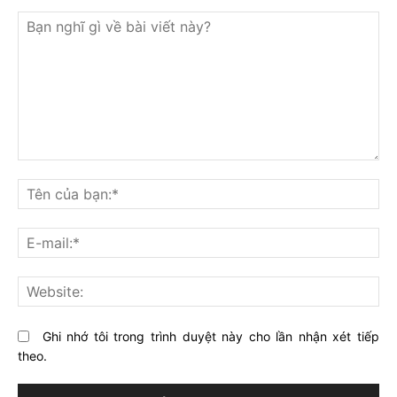
Bạn
nghĩ
Tê
gì
củ
về
bạ
E-
bài
mai
viết
này?
Web
Ghi nhớ tôi trong trình duyệt này cho lần nhận xét tiếp
theo.