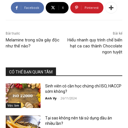
Facebook
X
Pinterest
Bài trước
Bài kế
Melamine trong sữa gây độc
Hiểu nhanh quy trình chế biến
như thế nào?
hạt ca cao thành Chocolate
ngon tuyệt
CÓ THỂ BẠN QUAN TÂM
Sinh viên có cần học chứng chỉ ISO, HACCP
sớm không?
Anh Vy
-
26/11/2024
Việc làm
Tại sao không nên tái sử dụng dầu ăn
nhiều lần?