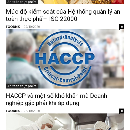
An toàn thực phẩm
Mức độ kiểm soát của Hệ thống quản lý an
toàn thực phẩm ISO 22000
FOODNK
-
27/10/2020
0
An toàn thực phẩm
HACCP và một số khó khăn mà Doanh
nghiệp gặp phải khi áp dụng
FOODNK
-
25/10/2020
0