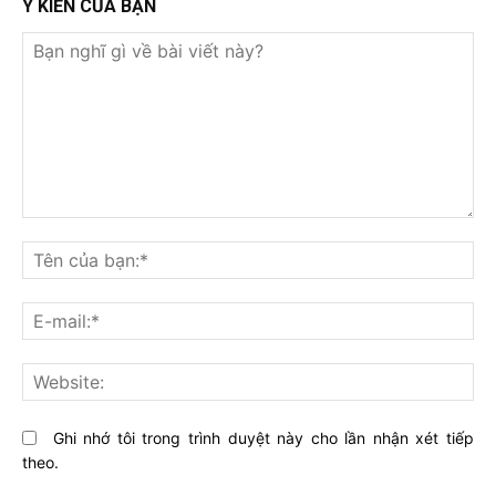
Ý KIẾN CỦA BẠN
Bạn
nghĩ
Tê
gì
củ
về
bạ
E-
bài
mai
viết
này?
Web
Ghi nhớ tôi trong trình duyệt này cho lần nhận xét tiếp
theo.