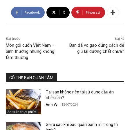
Facebook
X
Pinterest
Bài trước
Bài kế
Món gỏi cuốn Việt Nam –
Bạn đã vo gạo đúng cách để
bình thường nhưng không
giữ lại dưỡng chất chưa?
tầm thường
CÓ THỂ BẠN QUAN TÂM
Tại sao không nên tái sử dụng dầu ăn
nhiều lần?
Anh Vy
-
15/07/2024
An toàn thực phẩm
Sẽ ra sao khi bảo quản bánh mì trong tủ
lạnh?