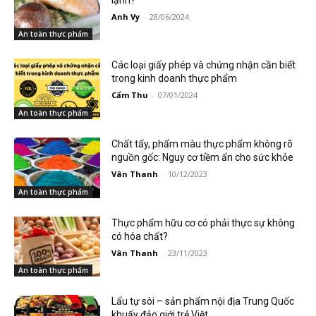
Anh Vy
-
28/06/2024
An toàn thực phẩm
Các loại giấy phép và chứng nhận cần biết
trong kinh doanh thực phẩm
Cẩm Thu
-
07/01/2024
An toàn thực phẩm
Chất tẩy, phẩm màu thực phẩm không rõ
nguồn gốc: Nguy cơ tiềm ẩn cho sức khỏe
Vân Thanh
-
10/12/2023
An toàn thực phẩm
Thực phẩm hữu cơ có phải thực sự không
có hóa chất?
Vân Thanh
-
23/11/2023
An toàn thực phẩm
Lẩu tự sôi – sản phẩm nội địa Trung Quốc
khuấy đảo giới trẻ Việt