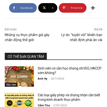
Facebook
X
Pinterest
Bài trước
Bài kế
Những vụ thực phẩm giả gây
Lý do “tuyệt vời” khiến bạn
chấn động thế giới
nhất định phải ăn vải
CÓ THỂ BẠN QUAN TÂM
Sinh viên có cần học chứng chỉ ISO, HACCP
sớm không?
Anh Vy
-
26/11/2024
Việc làm
Các loại giấy phép và chứng nhận cần biết
trong kinh doanh thực phẩm
Cẩm Thu
-
07/01/2024