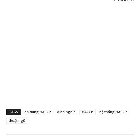
TAGS
áp dụng HACCP
định nghĩa
HACCP
hệ thống HACCP
thuật ngữ