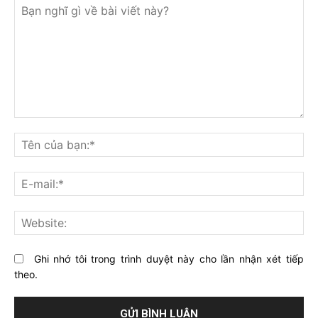
Bạn
nghĩ
Tê
gì
củ
về
bạ
E-
bài
mai
viết
này?
Web
Ghi nhớ tôi trong trình duyệt này cho lần nhận xét tiếp
theo.