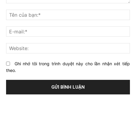
Bạn
nghĩ
Tê
gì
củ
về
bạ
E-
bài
mai
viết
này?
Web
Ghi nhớ tôi trong trình duyệt này cho lần nhận xét tiếp
theo.