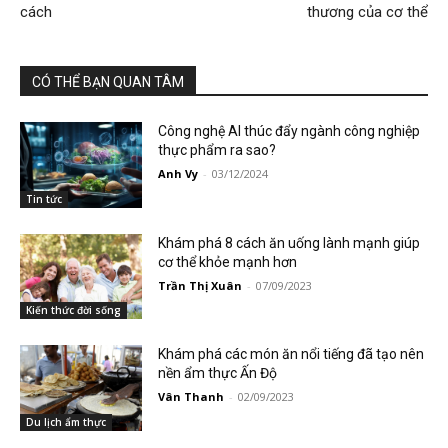
cách
thương của cơ thể
CÓ THỂ BẠN QUAN TÂM
Công nghệ AI thúc đẩy ngành công nghiệp
thực phẩm ra sao?
Anh Vy
-
03/12/2024
Tin tức
Khám phá 8 cách ăn uống lành mạnh giúp
cơ thể khỏe mạnh hơn
Trần Thị Xuân
-
07/09/2023
Kiến thức đời sống
Khám phá các món ăn nổi tiếng đã tạo nên
nền ẩm thực Ấn Độ
Vân Thanh
-
02/09/2023
Du lịch ẩm thực