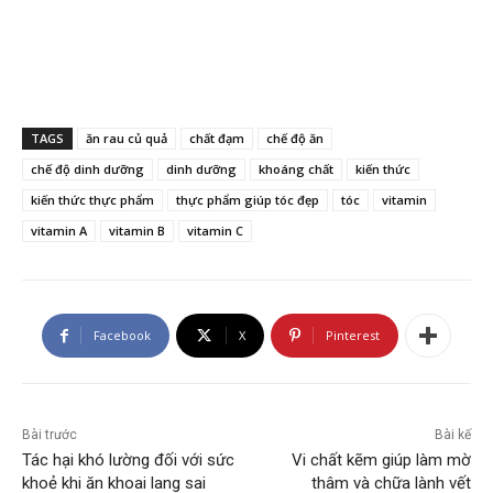
TAGS
ăn rau củ quả
chất đạm
chế độ ăn
chế độ dinh dưỡng
dinh dưỡng
khoáng chất
kiến thức
kiến thức thực phẩm
thực phẩm giúp tóc đẹp
tóc
vitamin
vitamin A
vitamin B
vitamin C
Facebook
X
Pinterest
Bài trước
Bài kế
Tác hại khó lường đối với sức
Vi chất kẽm giúp làm mờ
khoẻ khi ăn khoai lang sai
thâm và chữa lành vết