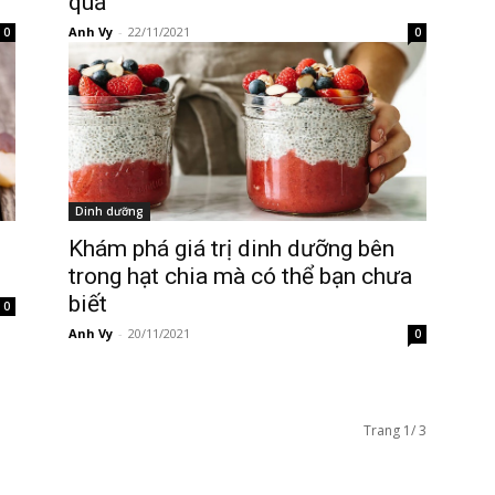
quả
Anh Vy
-
22/11/2021
0
0
Dinh dưỡng
i
Khám phá giá trị dinh dưỡng bên
trong hạt chia mà có thể bạn chưa
biết
0
Anh Vy
-
20/11/2021
0
Trang 1/ 3