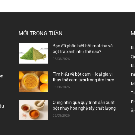
MỚI TRONG TUẦN
M
ị
Bạn đã phân biệt bột matcha và
Ki
bột trà xanh như thế nào?
Qu
05/08/2026
K
D
Tìm hiểu về bột cam – loại gia vị
òn
thay thế cam tươi trong ẩm thực
M
03/08/2026
Ti
P
Cùng nhìn qua quy trình sản xuất
Đậu
bột nhụy hoa nghệ tây chất lượng
Ă
06/08/2026