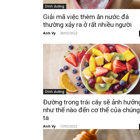
Dinh dưỡng
Giải mã việc thèm ăn nước đá
thường xảy ra ở rất nhiều người
Anh Vy
-
28/03/2022
Dinh dưỡng
Đường trong trái cây sẽ ảnh hưởn
như thế nào đến cơ thể của chúng
ta
Anh Vy
-
13/03/2022