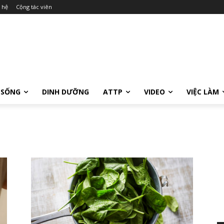
 hệ
Cộng tác viên
 SỐNG
DINH DƯỠNG
ATTP
VIDEO
VIỆC LÀM