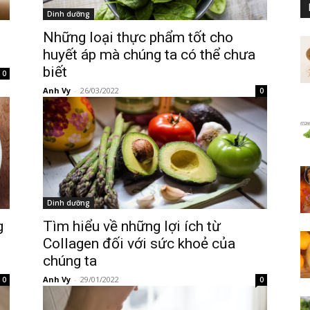
Dinh dưỡng
Những loại thực phẩm tốt cho
huyết áp mà chúng ta có thể chưa
biết
0
Anh Vy
-
26/03/2022
0
Dinh dưỡng
g
Tìm hiểu về những lợi ích từ
Collagen đối với sức khoẻ của
chúng ta
Anh Vy
-
29/01/2022
0
0