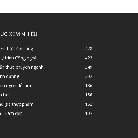
ỤC XEM NHIỀU
ến thức đời sống
478
y trình Công nghệ
423
iến thức chuyên ngành
349
inh dưỡng
302
ón ngon dễ làm
186
n tức
156
hụ gia thực phẩm
152
n - Làm đẹp
107