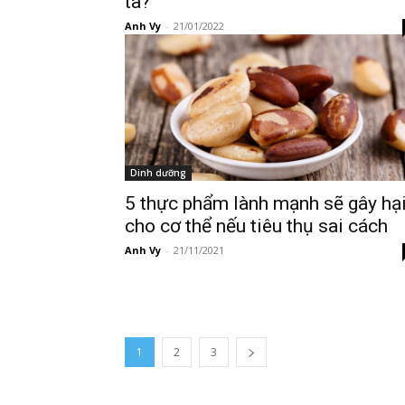
ta?
Anh Vy
-
21/01/2022
Dinh dưỡng
5 thực phẩm lành mạnh sẽ gây hạ
cho cơ thể nếu tiêu thụ sai cách
Anh Vy
-
21/11/2021
1
2
3