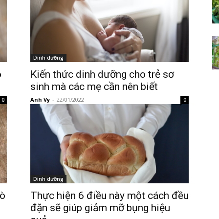
Dinh dưỡng
ó
Kiến thức dinh dưỡng cho trẻ sơ
sinh mà các mẹ cần nên biết
Anh Vy
-
22/01/2022
0
0
Dinh dưỡng
rò
Thực hiện 6 điều này một cách đều
đặn sẽ giúp giảm mỡ bụng hiệu