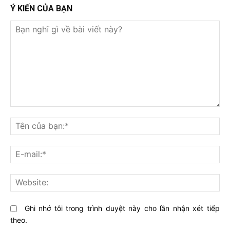
Ý KIẾN CỦA BẠN
Bạn
nghĩ
Tê
gì
củ
về
bạ
E-
bài
mai
viết
này?
Web
Ghi nhớ tôi trong trình duyệt này cho lần nhận xét tiếp
theo.