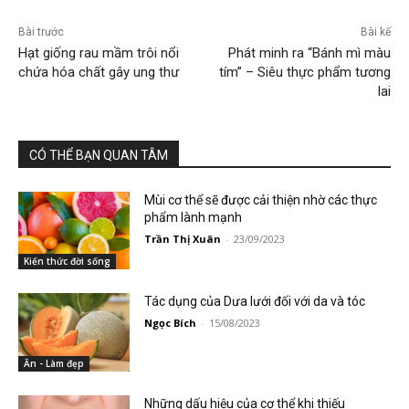
Bài trước
Bài kế
Hạt giống rau mầm trôi nổi
Phát minh ra “Bánh mì màu
chứa hóa chất gây ung thư
tím” – Siêu thực phẩm tương
lai
CÓ THỂ BẠN QUAN TÂM
Mùi cơ thể sẽ được cải thiện nhờ các thực
phẩm lành mạnh
Trần Thị Xuân
-
23/09/2023
Kiến thức đời sống
Tác dụng của Dưa lưới đối với da và tóc
Ngọc Bích
-
15/08/2023
Ăn - Làm đẹp
Những dấu hiệu của cơ thể khi thiếu