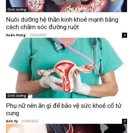
Dinh dưỡng
Nuôi dưỡng hệ thần kinh khoẻ mạnh bằng
cách chăm sóc đường ruột
Xuân Hưng
-
19/05/2023
0
Dinh dưỡng
Phụ nữ nên ăn gì để bảo vệ sức khoẻ cổ tử
cung
Anh Vy
-
01/09/2022
0