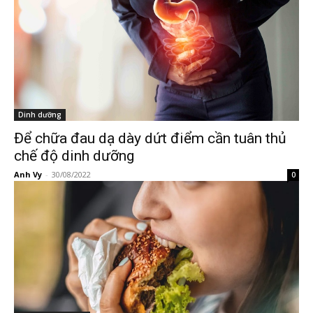
Dinh dưỡng
Để chữa đau dạ dày dứt điểm cần tuân thủ
chế độ dinh dưỡng
Anh Vy
-
30/08/2022
0