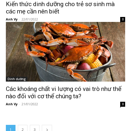
Kiến thức dinh dưỡng cho trẻ sơ sinh mà
các mẹ cần nên biết
Anh Vy
-
22/01/2022
0
Dinh dưỡng
Các khoáng chất vi lượng có vai trò như thế
nào đối với cơ thể chúng ta?
Anh Vy
-
21/01/2022
0
1
2
3