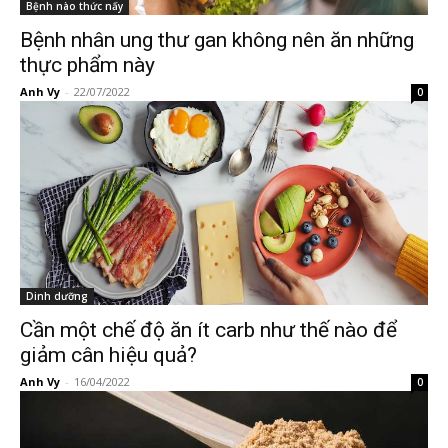
Bệnh nào thức nấy
Bệnh nhân ung thư gan không nên ăn những
thực phẩm này
Anh Vy
-
22/07/2022
0
Dinh dưỡng
Cần một chế độ ăn ít carb như thế nào để
giảm cân hiệu quả?
Anh Vy
-
16/04/2022
0