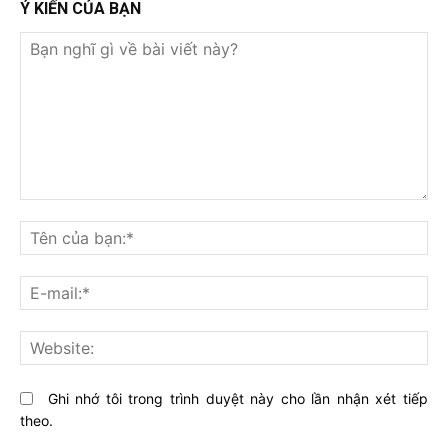
Ý KIẾN CỦA BẠN
Bạn
nghĩ
Tê
gì
củ
về
bạ
E-
bài
mai
viết
này?
Web
Ghi nhớ tôi trong trình duyệt này cho lần nhận xét tiếp
theo.