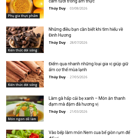
cam tươi trong ẩm thực
Thúy Duy
-
03/08/2026
Phụ gia thực phẩm
Những điều bạn cần biết khi tìm hiểu về
Đinh Hương
Thúy Duy
-
28/07/2026
Kiến thức đời sống
Điểm qua nhanh những loại gia vị giúp giữ
ấm cơ thể mùa lạnh
Thúy Duy
-
27/05/2026
Kiến thức đời sống
Làm gà hấp cải bẹ xanh – Món ăn thanh
đạm mà đậm đà hương vị
Thúy Duy
-
21/03/2026
Món ngon dễ làm
Vào bếp làm món Nem cua bể giòn rụm để