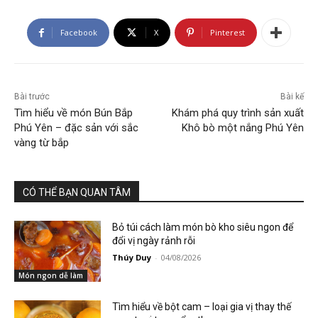
Facebook
X
Pinterest
Bài trước
Bài kế
Tìm hiểu về món Bún Bắp
Khám phá quy trình sản xuất
Phú Yên – đặc sản với sắc
Khô bò một nắng Phú Yên
vàng từ bắp
CÓ THỂ BẠN QUAN TÂM
Bỏ túi cách làm món bò kho siêu ngon để
đổi vị ngày rảnh rỗi
Thúy Duy
-
04/08/2026
Món ngon dễ làm
Tìm hiểu về bột cam – loại gia vị thay thế