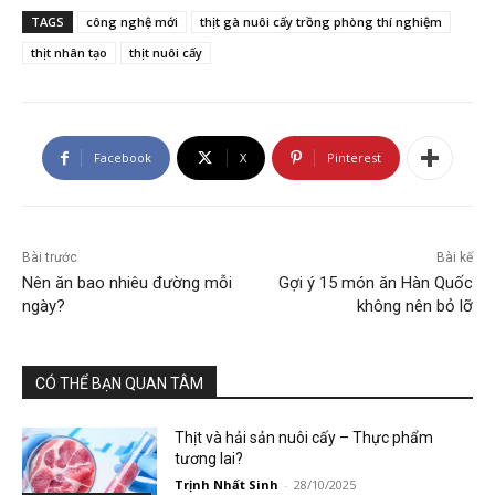
TAGS
công nghệ mới
thịt gà nuôi cấy trồng phòng thí nghiệm
thịt nhân tạo
thịt nuôi cấy
Facebook
X
Pinterest
Bài trước
Bài kế
Nên ăn bao nhiêu đường mỗi
Gợi ý 15 món ăn Hàn Quốc
ngày?
không nên bỏ lỡ
CÓ THỂ BẠN QUAN TÂM
Thịt và hải sản nuôi cấy – Thực phẩm
tương lai?
Trịnh Nhất Sinh
-
28/10/2025