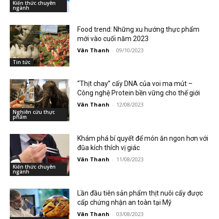
Kiến thức chuyên
ngành
Food trend: Những xu hướng thực phẩm
mới vào cuối năm 2023
Vân Thanh
-
09/10/2023
Tin tức
“Thịt chay” cấy DNA của voi ma mút –
Công nghệ Protein bền vững cho thế giới
Vân Thanh
-
12/08/2023
Nghiên cứu thực
phẩm
Khám phá bí quyết để món ăn ngon hơn với
đũa kích thích vị giác
Vân Thanh
-
11/08/2023
Kiến thức chuyên
ngành
Lần đầu tiên sản phẩm thịt nuôi cấy được
cấp chứng nhận an toàn tại Mỹ
Vân Thanh
-
03/08/2023