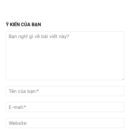
Ý KIẾN CỦA BẠN
Bạn
nghĩ
Tê
gì
củ
về
bạ
E-
bài
mai
viết
này?
Web