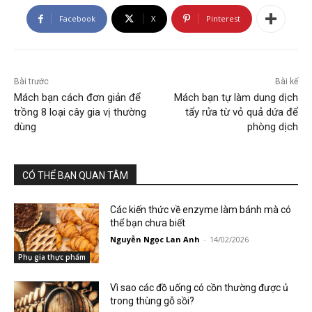
Facebook
X
Pinterest
Bài trước
Bài kế
Mách bạn cách đơn giản để
Mách bạn tự làm dung dịch
trồng 8 loại cây gia vị thường
tẩy rửa từ vỏ quả dứa để
dùng
phòng dịch
CÓ THỂ BẠN QUAN TÂM
Các kiến thức về enzyme làm bánh mà có
thể bạn chưa biết
Nguyễn Ngọc Lan Anh
-
14/02/2026
Phụ gia thực phẩm
Vì sao các đồ uống có cồn thường được ủ
trong thùng gỗ sồi?