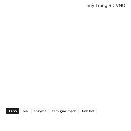
Thuỳ Trang RD VNO
TAGS
bia
enzyme
tam giác mạch
tinh bột