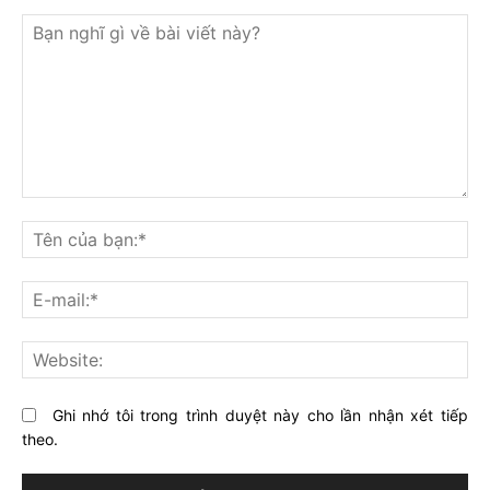
Bạn
nghĩ
Tê
gì
củ
về
bạ
E-
bài
mai
viết
này?
Web
Ghi nhớ tôi trong trình duyệt này cho lần nhận xét tiếp
theo.