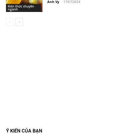
Anh Vy
-
17/07/2024
Kiến thức chuyên
ngành
Ý KIẾN CỦA BẠN