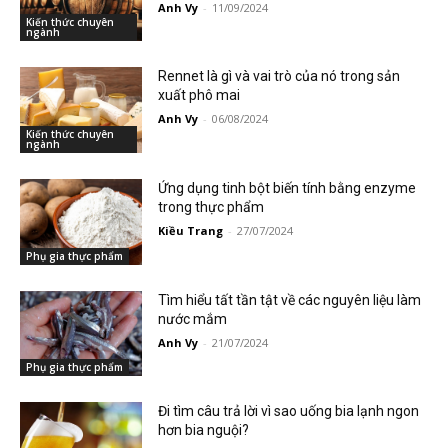
Anh Vy
-
11/09/2024
Kiến thức chuyên
ngành
Rennet là gì và vai trò của nó trong sản
xuất phô mai
Anh Vy
-
06/08/2024
Kiến thức chuyên
ngành
Ứng dụng tinh bột biến tính bằng enzyme
trong thực phẩm
Kiều Trang
-
27/07/2024
Phụ gia thực phẩm
Tìm hiểu tất tần tật về các nguyên liệu làm
nước mắm
Anh Vy
-
21/07/2024
Phụ gia thực phẩm
Đi tìm câu trả lời vì sao uống bia lạnh ngon
hơn bia nguội?