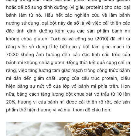
hoặc để bổ sung dinh dưỡng (vì giàu protein) cho các loại
bánh làm từ nó. Hầu hết các nghiên cứu về làm bánh
nướng sử dụng loại bột này đa số là về việc cải thiện các
đặc tính dinh dưỡng kém của các sản phẩm bánh mì
không chứa gluten. Torbica và cộng sự (2010) đã chỉ ra
rằng việc sử dụng tỉ lệ bột gạo / bột tam giác mạch là
70:30 không ảnh hưởng đến các đặc tính cấu trúc của
bánh mì không chứa gluten. Đồng thời kết quả cũng chỉ ra
rằng, việc tăng lượng tam giác mạch trong công thức bánh
mì dẫn đến giảm chất lượng của cấu trúc protein, biểu
hiện bằng sự nứt vỡ của lớp vỏ bánh mì phía trên. Hơn
nữa, bằng cách tăng lượng bột chưa xát vỏ trấu từ 10 lên
20%, hương vị của bánh mì được cải thiện rõ rệt, các sản
phẩm thể hiện hương vị và mùi thơm dễ chịu hơn.