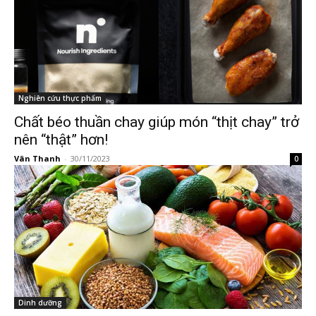
Nghiên cứu thực phẩm
Chất béo thuần chay giúp món “thịt chay” trở
nên “thật” hơn!
Vân Thanh
-
30/11/2023
0
Dinh dưỡng