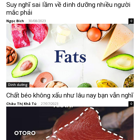
Suy nghĩ sai lầm về dinh dưỡng nhiều người
mắc phải
Ngọc Bích
-
30/08/2023
0
Dinh dưỡng
Chất béo không xấu như lâu nay bạn vẫn nghĩ
Châu Thị Khả Tú
-
27/07/2023
0