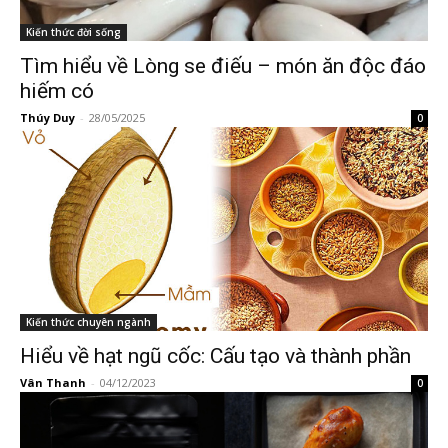
Kiến thức đời sống
Tìm hiểu về Lòng se điếu – món ăn độc đáo
hiếm có
Thúy Duy
-
28/05/2025
0
Kiến thức chuyên ngành
Hiểu về hạt ngũ cốc: Cấu tạo và thành phần
Vân Thanh
-
04/12/2023
0