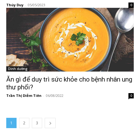
Thúy Duy
-
05/05/2023
0
Dinh dưỡng
Ăn gì để duy trì sức khỏe cho bệnh nhân ung
thư phổi?
Trần Thị Diễm Tiên
-
06/08/2022
0
1
2
3