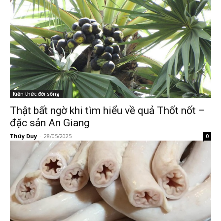
Kiến thức đời sống
Thật bất ngờ khi tìm hiểu về quả Thốt nốt –
đặc sản An Giang
Thúy Duy
-
28/05/2025
0