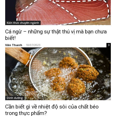
Kiến thức chuyên ngành
Cá ngừ – những sự thật thú vị mà bạn chưa
biết!
Vân Thanh
-
18/07/2023
0
Dinh dưỡng
Cần biết gì về nhiệt độ sôi của chất béo
trong thực phẩm?