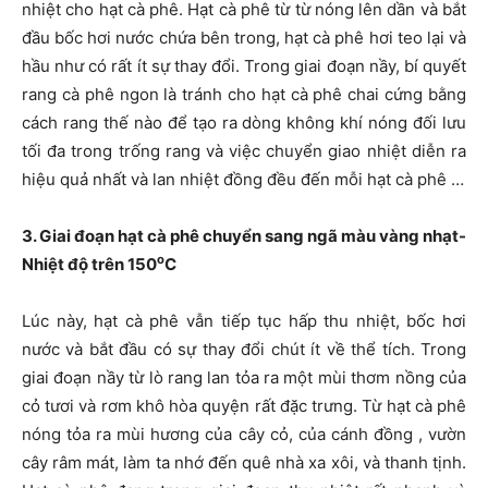
nhiệt cho hạt cà phê. Hạt cà phê từ từ nóng lên dần và bắt
đầu bốc hơi nước chứa bên trong, hạt cà phê hơi teo lại và
hầu như có rất ít sự thay đổi. Trong giai đoạn nầy, bí quyết
rang cà phê ngon là tránh cho hạt cà phê chai cứng bằng
cách rang thế nào để tạo ra dòng không khí nóng đối lưu
tối đa trong trống rang và việc chuyển giao nhiệt diễn ra
hiệu quả nhất và lan nhiệt đồng đều đến mỗi hạt cà phê …
3. Giai đoạn hạt cà phê chuyển sang ngã màu vàng nhạt-
o
Nhiệt độ trên 150
C
Lúc này, hạt cà phê vẫn tiếp tục hấp thu nhiệt, bốc hơi
nước và bắt đầu có sự thay đổi chút ít về thể tích. Trong
giai đoạn nầy từ lò rang lan tỏa ra một mùi thơm nồng của
cỏ tươi và rơm khô hòa quyện rất đặc trưng. Từ hạt cà phê
nóng tỏa ra mùi hương của cây cỏ, của cánh đồng , vườn
cây râm mát, làm ta nhớ đến quê nhà xa xôi, và thanh tịnh.