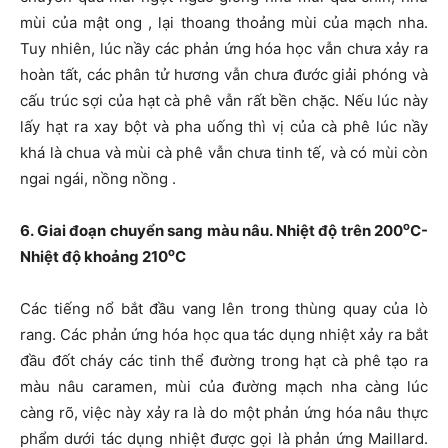
mùi của mật ong , lại thoang thoảng mùi của mạch nha.
Tuy nhiên, lúc nầy các phản ứng hóa học vẫn chưa xảy ra
hoàn tất, các phân tử hương vẫn chưa đước giải phóng và
cấu trúc sợi của hạt cà phê vẫn rất bền chặc. Nếu lúc này
lấy hạt ra xay bột và pha uống thì vị của cà phê lúc nầy
khá là chua và mùi cà phê vẫn chưa tinh tế, và có mùi còn
ngai ngái, nồng nồng .
o
6. Giai đoạn chuyển sang màu nâu. Nhiệt độ trên 200
C-
o
Nhiệt độ khoảng 210
C
Các tiếng nổ bắt đầu vang lên trong thùng quay của lò
rang. Các phản ứng hóa học qua tác dụng nhiệt xảy ra bắt
đầu đốt cháy các tinh thể đường trong hạt cà phê tạo ra
màu nâu caramen, mùi của đường mạch nha càng lúc
càng rõ, việc này xảy ra là do một phản ứng hóa nâu thực
phẩm dưới tác dụng nhiệt được gọi là phản ứng Maillard.