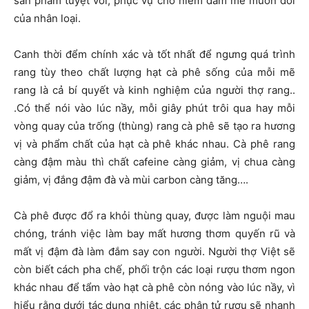
sản phẩm tuyệt vời, phục vụ cho niềm đam mê muôn đời
của nhân loại.
Canh thời đểm chính xác và tốt nhất để ngưng quá trình
rang tùy theo chất lượng hạt cà phê sống của mỗi mẽ
rang là cả bí quyết và kinh nghiệm của người thợ rang..
.Có thể nói vào lúc nầy, mỗi giây phút trôi qua hay mỗi
vòng quay của trống (thùng) rang cà phê sẽ tạo ra hương
vị và phẩm chất của hạt cà phê khác nhau. Cà phê rang
càng đậm màu thì chất cafeine càng giảm, vị chua càng
giảm, vị đắng đậm đà và mùi carbon càng tăng….
Cà phê được đổ ra khỏi thùng quay, được làm nguội mau
chóng, tránh việc làm bay mất hương thơm quyến rũ và
mất vị đậm đà làm đắm say con người. Người thợ Việt sẽ
còn biết cách pha chế, phối trộn các loại rượu thơm ngon
khác nhau để tẩm vào hạt cà phê còn nóng vào lúc nầy, vì
hiểu rằng dưới tác dụng nhiệt, các phân tử rượu sẽ nhanh