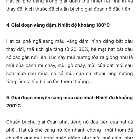
Hạt cà phê đang trong giai đoạn thu nhiệt rất nhanh và
thay đổi kích thước để chuẩn bị cho giai đoạn nổ đầu tiên
o
4. Giai đoạn vàng đậm. Nhiệt độ khoảng 180
C
Hạt cà phê ngã sang màu vàng đậm, hình dáng bắt đầu
thay đổi, thể tích gia tăng từ 20-30%, bề mặt hạt bắt đầu
có các gân nổi lên. Lúc nầy mùi hương tỏa ra giống như là
mùi của bánh mì cháy, mùi gỗ cháy, mùi của đất mới sau
cơn mưa đầu mùa, có cả mùi của củ khoai lang nướng
từng làm ta hồi bé có lần thèm thuồng …
5. Giai đoạn chuyển sang màu nâu nhạt-Nhiệt độ khoảng
o
200
C
Chuẩn bị cho giai đoạn phát tiếng nổ đầu tiên của hạt cà
phê . Hạt cà phê càng nở lớn nhanh chóng , mùi thơm đã
chuyển qua mùi ngọt ngào giống như mùi quả chin, như