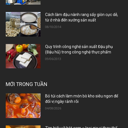
Cách làm đậu nành rang sấy giòn cực dễ,
từ ở nhà đến xưởng sản xuất
08/10/2014
Quy trình công nghệ sản xuất Đậu phụ
(Đậu hũ) trong công nghệ thực phẩm
09/06/2013
MỚI TRONG TUẦN
Bỏ túi cách làm món bò kho siêu ngon để
đổi vị ngày rảnh rỗi
04/08/2026
Tìm hiểu về bột cam – loại gia vị thay thế