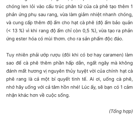
chóng len lỏi vào cấu trúc phân tử của cà phê tạo thêm 1
phản ứng phụ sau rang, vừa làm giảm nhiệt nhanh chóng,
và cung cấp thêm độ ẩm cho hạt cà phê (độ ẩm bảo quản
(< 13 %) vì khi rang độ ẩm chỉ còn 0,5 %), vừa tạo ra phản
ứng ester hóa có mùi thơm. cho ra sản phẩm độc đáo.
Tuy nhiên phải ướp rượu (đôi khi có bơ hay caramen) làm
sao để cà phê thêm phần hấp dẫn, ngất ngây mà không
đánh mất hương vị nguyên thủy tuyệt vời của chính hạt cà
phê rang là cả một bí quyết tinh tế. Ai ơi, uống cà phê,
nhớ hãy uống với cả tâm hồn nhé! Lúc ấy, sẽ bạn có 1 cảm
nhận khác hơn về cuộc sống.
(Tổng hợp)