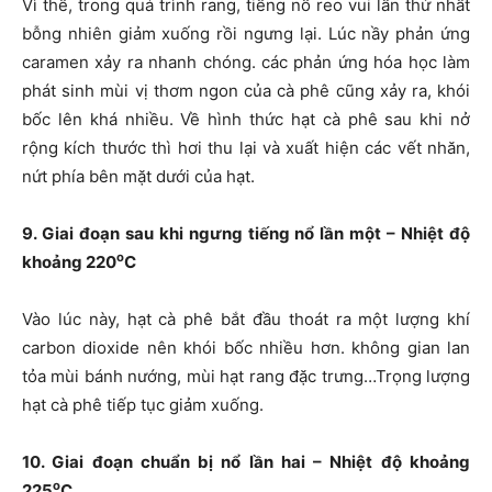
Vì thế, trong quá trình rang, tiếng nổ reo vui lần thứ nhất
bỗng nhiên giảm xuống rồi ngưng lại. Lúc nầy phản ứng
caramen xảy ra nhanh chóng. các phản ứng hóa học làm
phát sinh mùi vị thơm ngon của cà phê cũng xảy ra, khói
bốc lên khá nhiều. Về hình thức hạt cà phê sau khi nở
rộng kích thước thì hơi thu lại và xuất hiện các vết nhăn,
nứt phía bên mặt dưới của hạt.
9. Giai đoạn sau khi ngưng tiếng nổ lần một – Nhiệt độ
o
khoảng 220
C
Vào lúc này, hạt cà phê bắt đầu thoát ra một lượng khí
carbon dioxide nên khói bốc nhiều hơn. không gian lan
tỏa mùi bánh nướng, mùi hạt rang đặc trưng…Trọng lượng
hạt cà phê tiếp tục giảm xuống.
10. Giai đoạn chuẩn bị nổ lần hai – Nhiệt độ khoảng
o
225
C