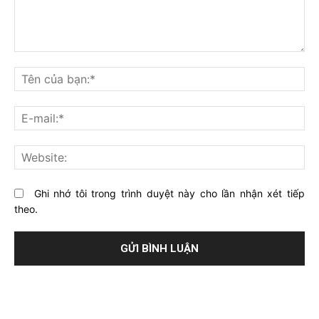
Bạn
nghĩ
Tê
gì
củ
về
bạ
E-
bài
mai
viết
này?
Web
Ghi nhớ tôi trong trình duyệt này cho lần nhận xét tiếp
theo.