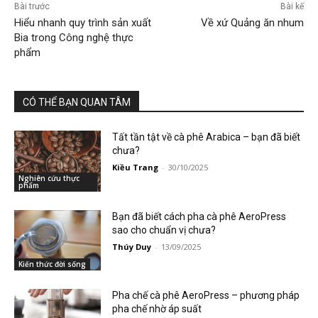
Bài trước
Bài kế
Hiểu nhanh quy trình sản xuất
Về xứ Quảng ăn nhum
Bia trong Công nghệ thực
phẩm
CÓ THỂ BẠN QUAN TÂM
Tất tần tật về cà phê Arabica – bạn đã biết
chưa?
Kiều Trang
-
30/10/2025
Nghiên cứu thực
phẩm
Bạn đã biết cách pha cà phê AeroPress
sao cho chuẩn vị chưa?
Thúy Duy
-
13/09/2025
Kiến thức đời sống
Pha chế cà phê AeroPress – phương pháp
pha chế nhờ áp suất