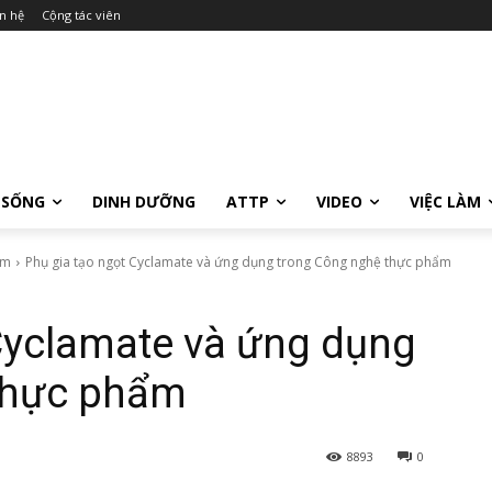
n hệ
Cộng tác viên
 SỐNG
DINH DƯỠNG
ATTP
VIDEO
VIỆC LÀM
ẩm
Phụ gia tạo ngọt Cyclamate và ứng dụng trong Công nghệ thực phẩm
Cyclamate và ứng dụng
thực phẩm
8893
0