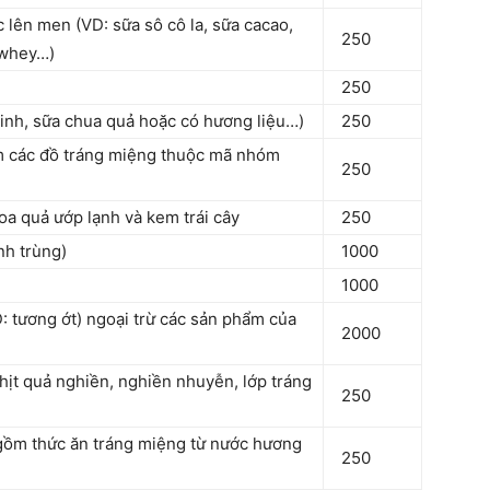
 lên men (VD: sữa sô cô la, sữa cacao,
250
 whey…)
250
inh, sữa chua quả hoặc có hương liệu…)
250
m các đồ tráng miệng thuộc mã nhóm
250
a quả ướp lạnh và kem trái cây
250
nh trùng)
1000
1000
 tương ớt) ngoại trừ các sản phẩm của
2000
hịt quả nghiền, nghiền nhuyễn, lớp tráng
250
 gồm thức ăn tráng miệng từ nước hương
250