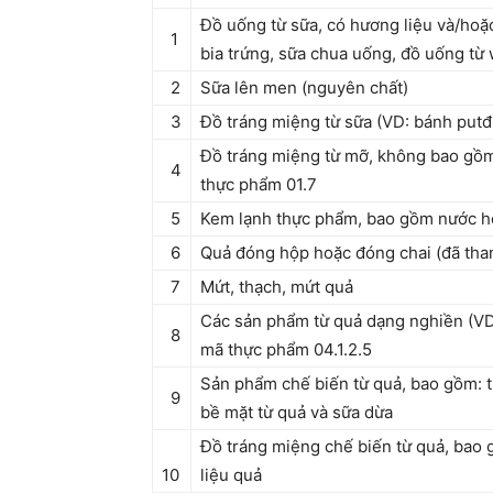
Đồ uống từ sữa, có hương liệu và/hoặc
1
bia trứng, sữa chua uống, đồ uống từ
2
Sữa lên men (nguyên chất)
3
Đồ tráng miệng từ sữa (VD: bánh putđ
Đồ tráng miệng từ mỡ, không bao gồ
4
thực phẩm 01.7
5
Kem lạnh thực phẩm, bao gồm nước ho
6
Quả đóng hộp hoặc đóng chai (đã tha
7
Mứt, thạch, mứt quả
Các sản phẩm từ quả dạng nghiền (VD:
8
mã thực phẩm 04.1.2.5
Sản phẩm chế biến từ quả, bao gồm: t
9
bề mặt từ quả và sữa dừa
Đồ tráng miệng chế biến từ quả, bao
10
liệu quả