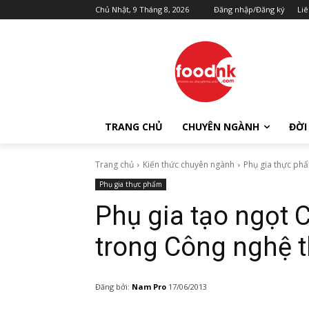
Chủ Nhật, 9 Tháng 8, 2026
Đăng nhập/Đăng ký
Liê
TRANG CHỦ
CHUYÊN NGÀNH
ĐỜI
Trang chủ
Kiến thức chuyên ngành
Phụ gia thực ph
Phụ gia thực phẩm
Phụ gia tạo ngọt 
trong Công nghệ 
Đăng bởi:
Nam Pro
17/06/2013