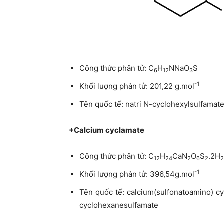
Công thức phân tử: C
H
NNaO
S
6
12
3
-1
Khối luợng phân tử: 201,22 g.mol
Tên quốc tế: natri N-cyclohexylsulfamat
+Calcium cyclamate
Công thức phân tử: C
H
CaN
O
S
.2H
12
24
2
6
2
2
-1
Khối lượng phân tử: 396,54g.mol
Tên quốc tế: calcium(sulfonatoamino) c
cyclohexanesulfamate