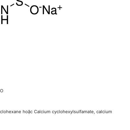
e
O
yclohexane hoặc Calcium cyclohexylsulfamate, calcium