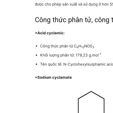
được cho phép sản xuất và sử dụng ở hơn 55
Công thức phân tử, công t
+Acid cyclamic:
Công thức phân tử C
H
NOS
6
13
3
-1
Khối lượng phân tử: 179,23 g.mol
Tên quốc tế: N-Cyclohexylsulphamic aci
+Sodium cyclamate