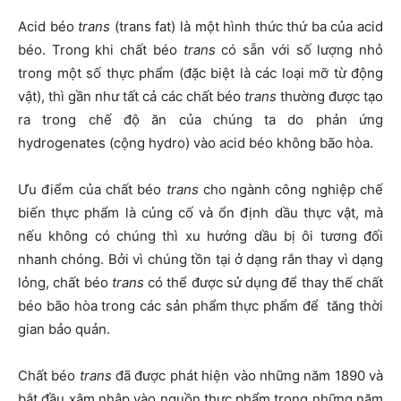
Acid béo
trans
(trans fat) là một hình thức thứ ba của acid
béo. Trong khi chất béo
trans
có sẵn với số lượng nhỏ
trong một số thực phẩm (đặc biệt là các loại mỡ từ động
vật), thì gần như tất cả các chất béo
trans
thường được tạo
ra trong chế độ ăn của chúng ta do phản ứng
hydrogenates (cộng hydro) vào acid béo không bão hòa.
Ưu điểm của chất béo
trans
cho ngành công nghiệp chế
biến thực phẩm là củng cố và ổn định dầu thực vật, mà
nếu không có chúng thì xu hướng dầu bị ôi tương đối
nhanh chóng. Bởi vì chúng tồn tại ở dạng rắn thay vì dạng
lỏng, chất béo
trans
có thể được sử dụng để thay thế chất
béo bão hòa trong các sản phẩm thực phẩm để tăng thời
gian bảo quản.
Chất béo
trans
đã được phát hiện vào những năm 1890 và
bắt đầu xâm nhập vào nguồn thực phẩm trong những năm