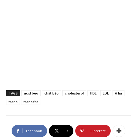
TAGS
acid béo
chất béo
cholesterol
HDL
LDL
ô liu
trans
trans fat
Facebook
X
Pinterest