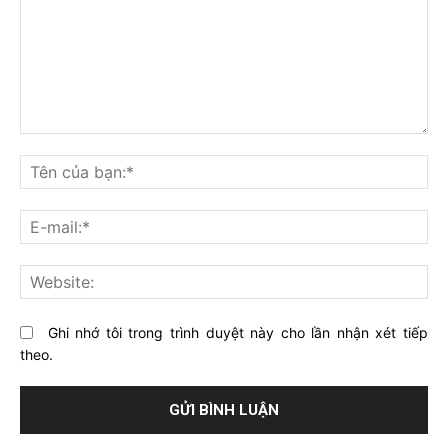
Bạn
nghĩ
Tê
gì
củ
về
bạ
E-
bài
mai
viết
này?
Web
Ghi nhớ tôi trong trình duyệt này cho lần nhận xét tiếp
theo.