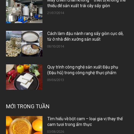
Máy chiên chân không – thiết bị không thể
thiếu để sản xuất trái cây sấy giòn
21/07/2014
Cách làm đậu nành rang sấy giòn cực dễ,
từ ở nhà đến xưởng sản xuất
08/10/2014
Quy trình công nghệ sản xuất Đậu phụ
(Đậu hũ) trong công nghệ thực phẩm
09/06/2013
MỚI TRONG TUẦN
Tìm hiểu về bột cam – loại gia vị thay thế
cam tươi trong ẩm thực
03/08/2026