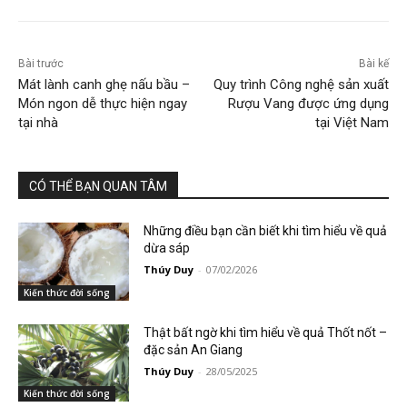
Bài trước
Bài kế
Mát lành canh ghẹ nấu bầu –
Quy trình Công nghệ sản xuất
Món ngon dễ thực hiện ngay
Rượu Vang được ứng dụng
tại nhà
tại Việt Nam
CÓ THỂ BẠN QUAN TÂM
Những điều bạn cần biết khi tìm hiểu về quả
dừa sáp
Thúy Duy
-
07/02/2026
Kiến thức đời sống
Thật bất ngờ khi tìm hiểu về quả Thốt nốt –
đặc sản An Giang
Thúy Duy
-
28/05/2025
Kiến thức đời sống