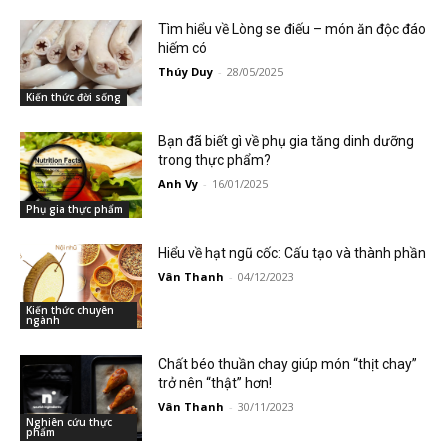
Tìm hiểu về Lòng se điếu – món ăn độc đáo
hiếm có
Thúy Duy
-
28/05/2025
Kiến thức đời sống
Bạn đã biết gì về phụ gia tăng dinh dưỡng
trong thực phẩm?
Anh Vy
-
16/01/2025
Phụ gia thực phẩm
Hiểu về hạt ngũ cốc: Cấu tạo và thành phần
Vân Thanh
-
04/12/2023
Kiến thức chuyên
ngành
Chất béo thuần chay giúp món “thịt chay”
trở nên “thật” hơn!
Vân Thanh
-
30/11/2023
Nghiên cứu thực
phẩm