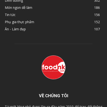
Dinh dưỡng
302
Món ngon dễ làm
186
Tin tức
156
Phụ gia thực phẩm
152
Ăn - Làm đẹp
107
VỀ CHÚNG TÔI
Từ một blog nhỏ được lập ra đầu năm 2010 để trao đổi thông