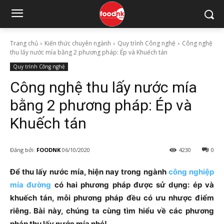
Trang chủ
Kiến thức chuyên ngành
Quy trình Công nghệ
Công nghệ
thu lấy nước mía bằng 2 phương pháp: Ép và Khuếch tán
Quy trình Công nghệ
Công nghệ thu lấy nước mía
bằng 2 phương pháp: Ép và
Khuếch tán
Đăng bởi:
FOODNK
06/10/2020
4230
0
Để thu lấy nước mía, hiện nay trong ngành
công nghiệp
mía đường
có hai phương pháp được sử dụng: ép và
khuếch tán, mỗi phương pháp đều có ưu nhược điểm
riêng. Bài này, chúng ta cùng tìm hiểu về các phương
pháp thu lấy nước mía nhé!