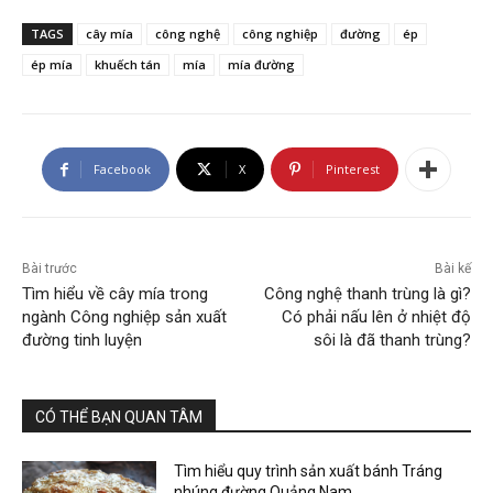
TAGS
cây mía
công nghệ
công nghiệp
đường
ép
ép mía
khuếch tán
mía
mía đường
Facebook
X
Pinterest
Bài trước
Bài kế
Tìm hiểu về cây mía trong
Công nghệ thanh trùng là gì?
ngành Công nghiệp sản xuất
Có phải nấu lên ở nhiệt độ
đường tinh luyện
sôi là đã thanh trùng?
CÓ THỂ BẠN QUAN TÂM
Tìm hiểu quy trình sản xuất bánh Tráng
nhúng đường Quảng Nam