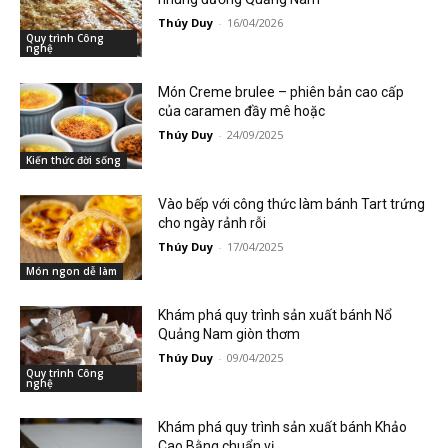
Thúy Duy
-
16/04/2026
Quy trình Công
nghệ
Món Creme brulee – phiên bản cao cấp
của caramen đầy mê hoặc
Thúy Duy
-
24/09/2025
Kiến thức đời sống
Vào bếp với công thức làm bánh Tart trứng
cho ngày rảnh rỗi
Thúy Duy
-
17/04/2025
Món ngon dễ làm
Khám phá quy trình sản xuất bánh Nổ
Quảng Nam giòn thơm
Thúy Duy
-
09/04/2025
Quy trình Công
nghệ
Khám phá quy trình sản xuất bánh Khảo
Cao Bằng chuẩn vị