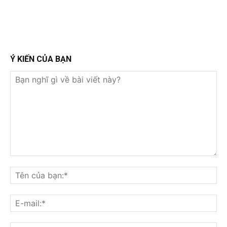
Ý KIẾN CỦA BẠN
Bạn
nghĩ
Tê
gì
củ
về
bạ
E-
bài
mai
viết
này?