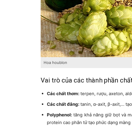
Hoa houblon
Vai trò của các thành phần chấ
Các chất thơm:
terpen, rượu, axeton, al
Các chất đắng:
tanin, α-axit, β-axit,… tạ
Polyphenol:
tăng khả năng giữ bọt và mà
protein cao phân tử tạo phức dạng màng n