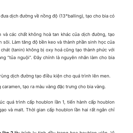
đưa dịch đường về nồng độ (13°balling), tạo cho bia có
h và các chất không hoà tan khác của dịch đường, tạo
n sôi. Làm tăng độ bền keo và thành phần sinh học của
 chát (tanin) không bị oxy hoá cũng tạo thành phức với
dạng “tủa nguội”. Đây chính là nguyên nhân làm cho bia
rùng dịch đường tạo điều kiện cho quá trình lên men.
g caramen, tạo ra màu vàng đặc trưng cho bia vàng.
húc quá trình cấp houblon lần 1, tiến hành cấp houblon
ạo và malt. Thời gian cấp houblon lần hai rất ngắn chỉ
lần 2 là:
trích ly tinh dầu trong hoa houblon viên. Vì