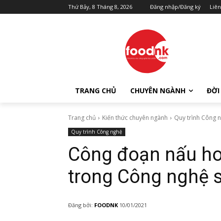
Thứ Bảy, 8 Tháng 8, 2026
Đăng nhập/Đăng ký
Liên
TRANG CHỦ
CHUYÊN NGÀNH
ĐỜI
Trang chủ
Kiến thức chuyên ngành
Quy trình Công 
Quy trình Công nghệ
Công đoạn nấu ho
trong Công nghệ s
Đăng bởi:
FOODNK
10/01/2021