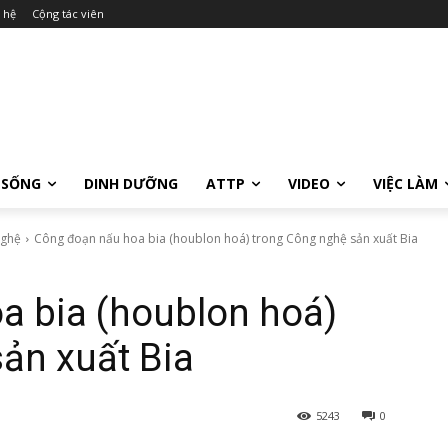
 hệ
Cộng tác viên
 SỐNG
DINH DƯỠNG
ATTP
VIDEO
VIỆC LÀM
nghệ
Công đoạn nấu hoa bia (houblon hoá) trong Công nghệ sản xuất Bia
a bia (houblon hoá)
ản xuất Bia
5243
0