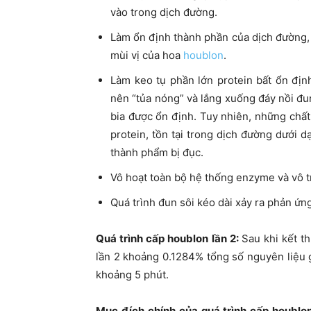
vào trong dịch đường.
Làm ổn định thành phần của dịch đường, 
mùi vị của hoa
houblon
.
Làm keo tụ phần lớn protein bất ổn địn
nên “tủa nóng” và lắng xuống đáy nồi đu
bia được ổn định. Tuy nhiên, những chất
protein, tồn tại trong dịch đường dưới 
thành phẩm bị đục.
Vô hoạt toàn bộ hệ thống enzyme và vô t
Quá trình đun sôi kéo dài xảy ra phản ứn
Quá trình cấp houblon lần 2:
Sau khi kết t
lần 2 khoảng 0.1284% tổng số nguyên liệu g
khoảng 5 phút.
Mục đích chính của quá trình cấp houblon 