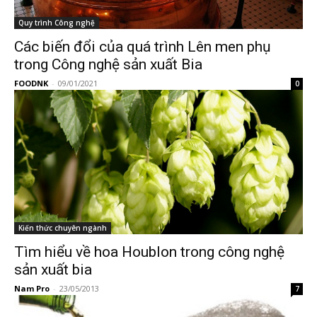
Quy trình Công nghệ
Các biến đổi của quá trình Lên men phụ
trong Công nghệ sản xuất Bia
FOODNK
-
09/01/2021
0
Kiến thức chuyên ngành
Tìm hiểu về hoa Houblon trong công nghệ
sản xuất bia
Nam Pro
-
23/05/2013
7